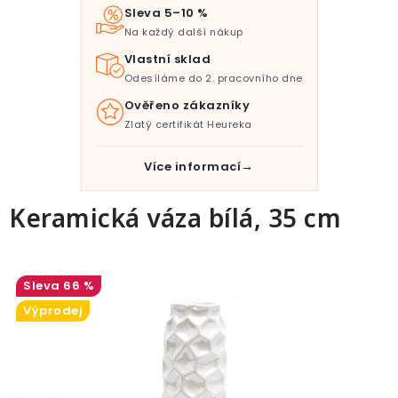
Pro děti
Sleva 5–10 %
Na každý další nákup
Testovací laboratoř
Vlastní sklad
Odesíláme do 2. pracovního dne
Blog o bydlení a zahradě
Ověřeno zákazníky
Zlatý certifikát Heureka
Vydělávejte s námi
Více informací
Kontakt
Keramická váza bílá, 35 cm
66 %
Výprodej