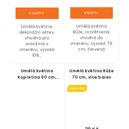
Umělá květina
Umělá květina,
Růže, rozvětvená,
dekorační větev,
vhodná do
vhodná pro
interiéru, vysoká 76
aranžmá v
cm, červená
interiéru, vysoká
108...
Umělá květina
Umělá květina Růže
Kopretina 60 cm,
70 cm, více barev
více barev
Výprodej