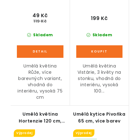
49 Kč
199 Kč
119 Kč
Skladem
Skladem
Umělá květina
Umělá květina
Růže, více
Vistárie, 3 květy na
barevných variant,
stonku, vhodná do
vhodná do
interiéru, vysoká
interiéru, vysoká 75
100...
cm
Umělá květina
Umělá kytice Pivoňka
Hortenzie 120 cm,
65 cm, více barev
více barev
Výprodej
Výprodej