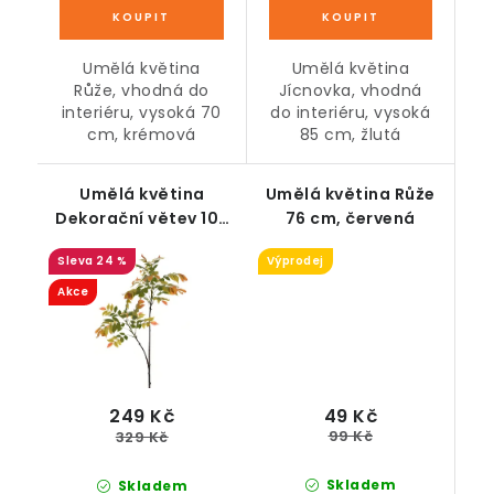
Umělá květina
Umělá květina
Růže, vhodná do
Jícnovka, vhodná
interiéru, vysoká 70
do interiéru, vysoká
cm, krémová
85 cm, žlutá
Umělá květina
Umělá květina Růže
Dekorační větev 108
76 cm, červená
cm, zelená
24 %
Výprodej
Akce
49 Kč
249 Kč
99 Kč
329 Kč
Skladem
Skladem