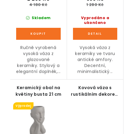
4 180 Kč
1 280 Kč
Skladem
Vyprodáno a
ukončeno
Ručně vyrobená
Vysoká váza z
vysoká váza z
keramiky ve tvaru
glazované
antické amfory.
keramiky. Stylový a
Decentní,
elegantní doplněk,...
minimalistický...
Keramický obal na
Kovová váza s
květiny busta 21 cm
rustikálním dekorem
57 cm
Výprodej