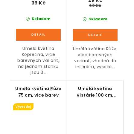
29 Kč
39 Kč
69 Kč
Skladem
Skladem
Umělá květina
Umělá květina Růže,
Kopretina, více
více barevných
barevných variant,
variant, vhodná do
na jednom stonku
interiéru, vysoká...
jsou 3...
Umělá květina Růže
Umělá květina
75 cm, více barev
Vistárie 100 cm,
modrá
Výprodej