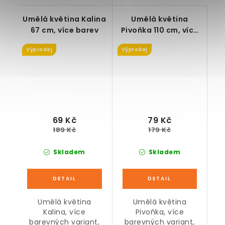
Umělá květina Kalina
Umělá květina
67 cm, více barev
Pivoňka 110 cm, více
barev
Výprodej
Výprodej
69 Kč
79 Kč
189 Kč
179 Kč
Skladem
Skladem
Umělá květina
Umělá květina
Kalina, více
Pivoňka, více
barevných variant,
barevných variant,