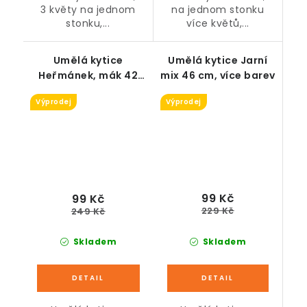
3 květy na jednom
na jednom stonku
stonku,...
více květů,...
Umělá kytice
Umělá kytice Jarní
Heřmánek, mák 42
mix 46 cm, více barev
cm, více barev
Výprodej
Výprodej
99 Kč
99 Kč
229 Kč
249 Kč
Skladem
Skladem