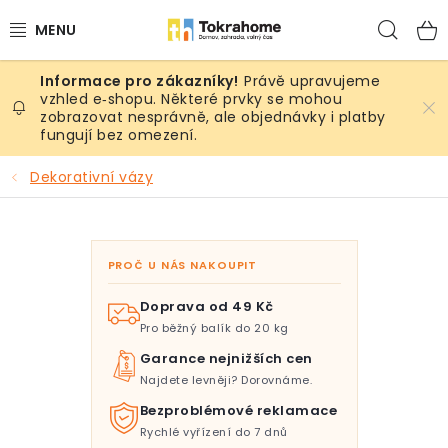
Přejít
Hled
na
obsah
Právě upravujeme
Výrobky
vzhled e‑shopu. Některé prvky se mohou
zobrazovat nesprávně, ale objednávky i platby
fungují bez omezení.
Místnosti
Dekorativní vázy
Venkovní prostory
Sezóna & Volný čas
PROČ U NÁS NAKOUPIT
Dárkové tipy
Doprava od 49 Kč
Pro běžný balík do 20 kg
Slevy
Garance nejnižších cen
Najdete levněji? Dorovnáme.
Pro mazlíky
Bezproblémové reklamace
Rychlé vyřízení do 7 dnů