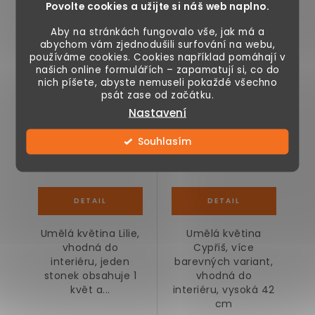
Povolte cookies a užijte si náš web naplno.
Výprodej
Aby na stránkách fungovalo vše, jak má a
abychom vám zjednodušili surfování na webu,
používáme cookies. Cookies například pomáhají v
našich online formulářích – zapamatují si, co do
nich píšete, abyste nemuseli pokaždé všechno
psát zase od začátku.
Nastavení
29 Kč
89 Kč
109 Kč
Souhlasím
Skladem
Skladem
Umělá květina Lilie,
Umělá květina
vhodná do
Cypřiš, více
interiéru, jeden
barevných variant,
stonek obsahuje 1
vhodná do
květ a...
interiéru, vysoká 42
cm