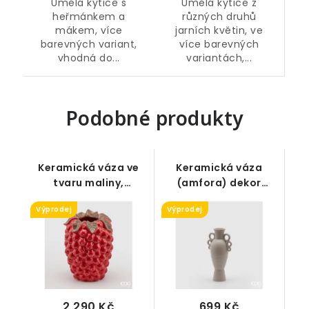
Umělá kytice z
Umělá kytice s
různých druhů
heřmánkem a
jarních květin, ve
mákem, více
více barevných
barevných variant,
variantách,...
vhodná do...
Podobné produkty
Keramická váza ve
Keramická váza
tvaru maliny,
(amfora) dekor
červená, 34 cm
antika, šedá
Výprodej
Výprodej
2 290 Kč
699 Kč