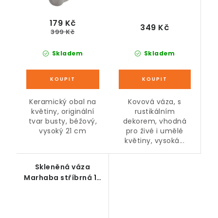
179 Kč
349 Kč
399 Kč
Skladem
Skladem
Kovová váza, s
Keramický obal na
rustikálním
květiny, originální
dekorem, vhodná
tvar busty, béžový,
pro živé i umělé
vysoký 21 cm
květiny, vysoká...
Skleněná váza
Marhaba stříbrná 13
x 25 cm