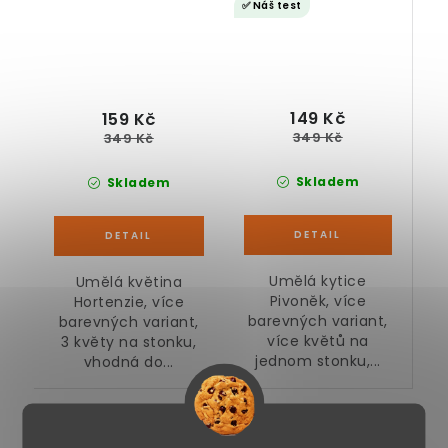
✅ Náš test
149 Kč
159 Kč
349 Kč
349 Kč
Skladem
Skladem
Umělá kytice
Umělá květina
Pivoněk, více
Hortenzie, více
barevných variant,
barevných variant,
více květů na
3 květy na stonku,
jednom stonku,...
vhodná do...
Umělá květina Lilie
Umělá květina Cypřiš
50 cm, více barev
42 cm, více barev