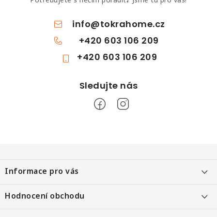
Potřebujete s něčím poradit? Jsme tu pro vás!
info
@
tokrahome.cz
+420 603 106 209
+420 603 106 209
Z
á
Informace pro vás
p
a
Objednání po telefonu
Hodnocení obchodu
t
Kontakt
Heureka 99 %