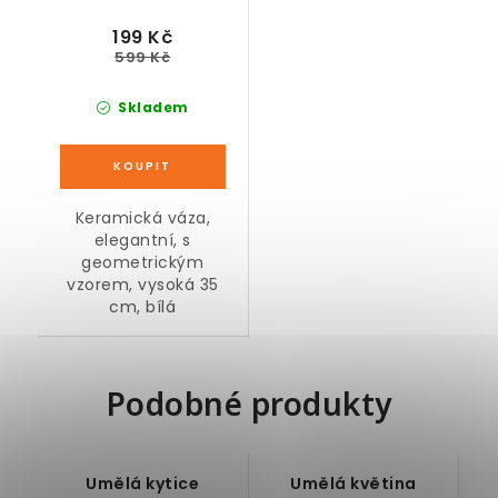
199 Kč
599 Kč
Skladem
Keramická váza,
elegantní, s
geometrickým
vzorem, vysoká 35
cm, bílá
Podobné produkty
Umělá kytice
Umělá květina