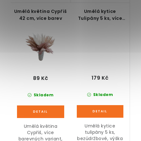
Umělá květina Cypřiš
Umělá kytice
42 cm, více barev
Tulipány 5 ks, více
barev, realistické
179 Kč
89 Kč
Skladem
Skladem
Umělá kytice
Umělá květina
tulipány 5 ks,
Cypřiš, více
bezúdržbové, výška
barevných variant,