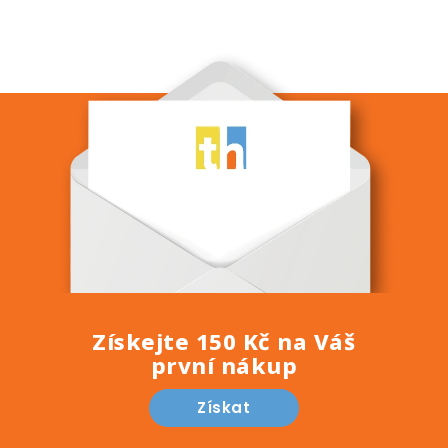
Získejte 150 Kč na Váš
první nákup
Získat