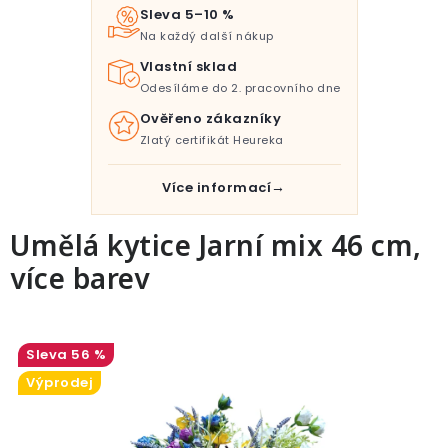
Pro děti
Sleva 5–10 %
Na každý další nákup
Testovací laboratoř
Vlastní sklad
Odesíláme do 2. pracovního dne
Blog o bydlení a zahradě
Ověřeno zákazníky
Zlatý certifikát Heureka
Vydělávejte s námi
Více informací
Kontakt
Umělá kytice Jarní mix 46 cm,
více barev
56 %
Výprodej