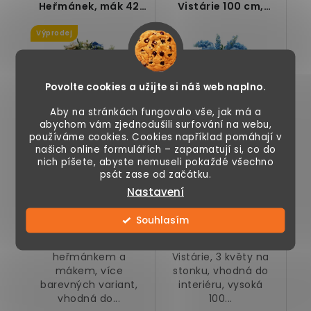
Heřmánek, mák 42
Vistárie 100 cm,
cm, více barev
modrá
Výprodej
Povolte cookies a užijte si náš web naplno.
Aby na stránkách fungovalo vše, jak má a
abychom vám zjednodušili surfování na webu,
99 Kč
199 Kč
používáme cookies. Cookies například pomáhají v
249 Kč
našich online formulářích – zapamatují si, co do
nich píšete, abyste nemuseli pokaždé všechno
psát zase od začátku.
Skladem
Skladem
Nastavení
Souhlasím
Umělá kytice s
Umělá květina
heřmánkem a
Vistárie, 3 květy na
mákem, více
stonku, vhodná do
barevných variant,
interiéru, vysoká
vhodná do...
100...