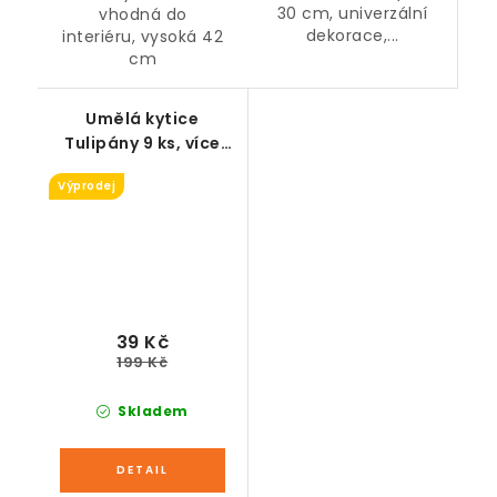
30 cm, univerzální
vhodná do
dekorace,...
interiéru, vysoká 42
cm
Umělá kytice
Tulipány 9 ks, více
barev, látkové
Výprodej
39 Kč
199 Kč
Skladem