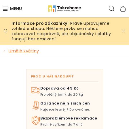
Přejít
Hled
na
obsah
Právě upravujeme
Výrobky
vzhled e‑shopu. Některé prvky se mohou
zobrazovat nesprávně, ale objednávky i platby
fungují bez omezení.
Místnosti
Umělé květiny
Venkovní prostory
Sezóna & Volný čas
PROČ U NÁS NAKOUPIT
Dárkové tipy
Doprava od 49 Kč
Pro běžný balík do 20 kg
Slevy
Garance nejnižších cen
Najdete levněji? Dorovnáme.
Pro mazlíky
Bezproblémové reklamace
Rychlé vyřízení do 7 dnů