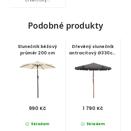
čtvercový...
Podobné produkty
Slunečník béžový
Dřevěný slunečník
průměr 200 cm
antracitový Ø330cm
UV ochrana 50+
990 Kč
1 790 Kč
Skladem
Skladem