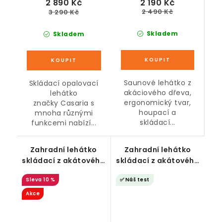
2 190 Kč
2 890 Kč
2 490 Kč
3 290 Kč
Skladem
Skladem
Saunové lehátko z
Skládací opalovací
akáciového dřeva,
lehátko
ergonomický tvar,
značky Casaria s
houpací a
mnoha různými
skládací...
funkcemi nabízí...
Zahradní lehátko
Zahradní lehátko
skládací z akátového
skládací z akátového
dřeva antracitové
dřeva béžové
10 %
✅ Náš test
Akce