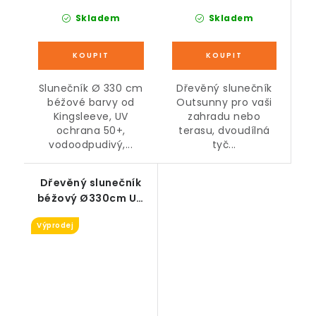
Skladem
Skladem
Dřevěný slunečník
Slunečník Ø 330 cm
Outsunny pro vaši
béžové barvy od
zahradu nebo
Kingsleeve, UV
terasu, dvoudílná
ochrana 50+,
tyč...
vodoodpudivý,...
Dřevěný slunečník
béžový Ø330cm UV
ochrana 50+ -
Výprodej
KOSMETICKÉ VADY