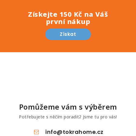
Získejte 150 Kč na Váš
první nákup
Získat
Pomůžeme vám s výběrem
Potřebujete s něčím poradit? Jsme tu pro vás!
info
@
tokrahome.cz