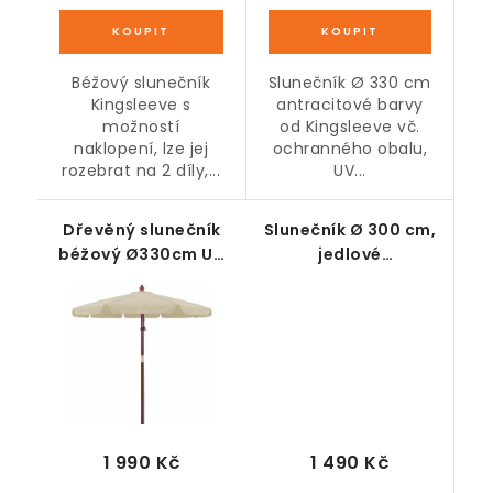
Béžový slunečník
Slunečník Ø 330 cm
Kingsleeve s
antracitové barvy
možností
od Kingsleeve vč.
naklopení, lze jej
ochranného obalu,
rozebrat na 2 díly,...
UV...
Dřevěný slunečník
Slunečník Ø 300 cm,
béžový Ø330cm UV
jedlové
ochrana 50+
dřevo/bambus/polyester,
UV a voděodolný,
krémově bílý
1 490 Kč
1 990 Kč