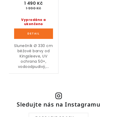
1 490 Kč
1 990 Kč
Vyprodáno a
ukončeno
Slunečník Ø 330 cm
béžové barvy od
Kingsleeve, UV
ochrana 50+,
vodoodpudivý,...
Sledujte nás na Instagramu