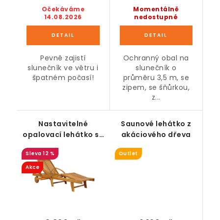
Očekáváme
Momentálně
14.08.2026
nedostupné
Pevně zajistí
Ochranný obal na
slunečník ve větru i
slunečník o
špatném počasí!
průměru 3,5 m, se
zipem, se šňůrkou,
z...
Nastavitelné
Saunové lehátko z
opalovací lehátko se
akáciového dřeva
stolečkem, akáciové
12 %
Outlet
dřevo
Akce