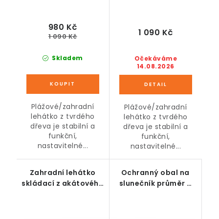
980 Kč
1 090 Kč
1 090 Kč
Skladem
Očekáváme
14.08.2026
Plážové/zahradní
Plážové/zahradní
lehátko z tvrdého
lehátko z tvrdého
dřeva je stabilní a
dřeva je stabilní a
funkční,
funkční,
nastavitelné...
nastavitelné...
Zahradní lehátko
Ochranný obal na
skládací z akátového
slunečník průměr 3
dřeva zelené
m, béžový