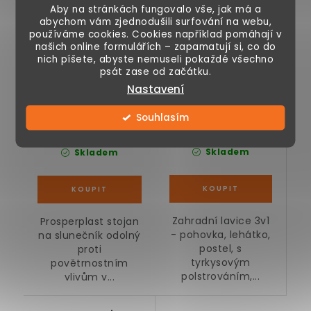
Aby na stránkách fungovalo vše, jak má a
polstrováním, 198 x
abychom vám zjednodušili surfování na webu,
75 x 75 cm
používáme cookies. Cookies například pomáhají v
našich online formulářích – zapamatují si, co do
nich píšete, abyste nemuseli pokaždé všechno
psát zase od začátku.
Nastavení
5 990 Kč
349 Kč
Souhlasím
Skladem
Skladem
Zahradní lavice 3v1
Prosperplast stojan
- pohovka, lehátko,
na slunečník odolný
postel, s
proti
tyrkysovým
povětrnostním
polstrováním,...
vlivům v...