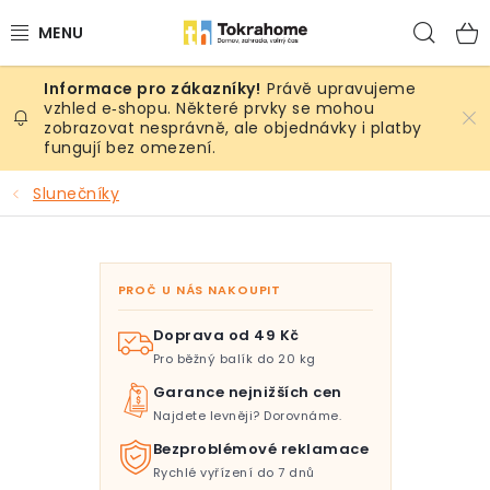
Přejít
Hled
na
obsah
Právě upravujeme
Výrobky
vzhled e‑shopu. Některé prvky se mohou
zobrazovat nesprávně, ale objednávky i platby
fungují bez omezení.
Místnosti
Slunečníky
Venkovní prostory
Sezóna & Volný čas
PROČ U NÁS NAKOUPIT
Dárkové tipy
Doprava od 49 Kč
Pro běžný balík do 20 kg
Slevy
Garance nejnižších cen
Najdete levněji? Dorovnáme.
Pro mazlíky
Bezproblémové reklamace
Rychlé vyřízení do 7 dnů