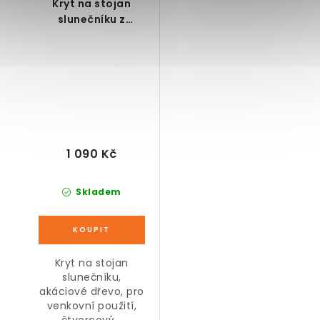
Kryt na stojan
slunečníku z
akátového dřeva, 62
x 62 x 26 cm
1 090 Kč
Skladem
Kryt na stojan
slunečníku,
akáciové dřevo, pro
venkovní použití,