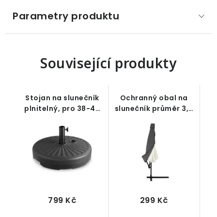
Parametry produktu
Související produkty
Stojan na slunečník
Ochranný obal na
plnitelný, pro 38-48
slunečník průměr 3,5
mm, černý
m, antracitový
799 Kč
299 Kč