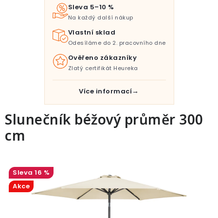
Pro děti
Sleva 5–10 %
Na každý další nákup
Testovací laboratoř
Vlastní sklad
Odesíláme do 2. pracovního dne
Blog o bydlení a zahradě
Ověřeno zákazníky
Zlatý certifikát Heureka
Vydělávejte s námi
Více informací
Kontakt
Slunečník béžový průměr 300
cm
16 %
Akce