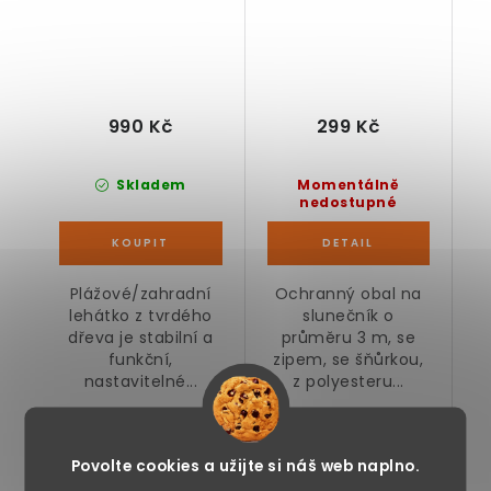
990 Kč
299 Kč
Skladem
Momentálně
nedostupné
Plážové/zahradní
Ochranný obal na
lehátko z tvrdého
slunečník o
dřeva je stabilní a
průměru 3 m, se
funkční,
zipem, se šňůrkou,
nastavitelné...
z polyesteru...
Stojan na slunečník
Zahradní lavice
plnitelný, pro 35 mm,
rozkládací s
Povolte cookies a užijte si náš web naplno.
bílý
tyrkysovým