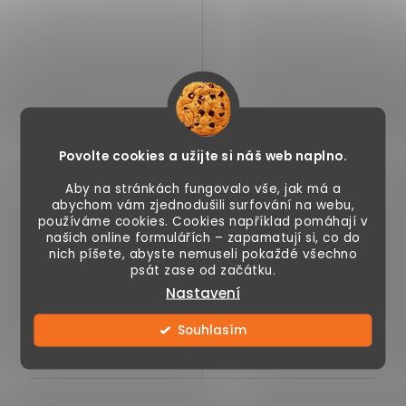
1 590 Kč
3 190 Kč
Povolte cookies a užijte si náš web naplno.
Aby na stránkách fungovalo vše, jak má a
Skladem
Momentálně
abychom vám zjednodušili surfování na webu,
nedostupné
používáme cookies. Cookies například pomáhají v
našich online formulářích – zapamatují si, co do
nich píšete, abyste nemuseli pokaždé všechno
psát zase od začátku.
Stojací lampa s
Rohová skříňka s
Nastavení
vestavěným
policemi, s
světlem a 3
prosklenými dvířky,
Souhlasím
policemi, nožní
trojúhelníkový
spínač pro snadné...
design,...