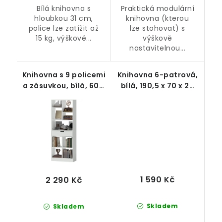
Bílá knihovna s
Praktická modulární
hloubkou 31 cm,
knihovna (kterou
police lze zatížit až
lze stohovat) s
15 kg, výškově...
výškově
nastavitelnou...
Knihovna s 9 policemi
Knihovna 6-patrová,
a zásuvkou, bílá, 60 x
bílá, 190,5 x 70 x 24
26 x 158 cm
cm
1 590 Kč
2 290 Kč
Skladem
Skladem