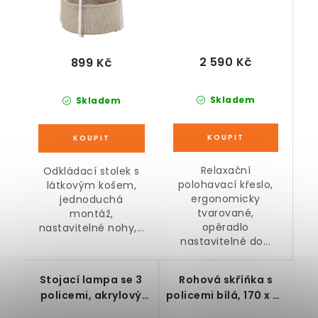
2 590 Kč
899 Kč
Skladem
Skladem
Relaxační
Odkládací stolek s
polohavací křeslo,
látkovým košem,
ergonomicky
jednoduchá
tvarované,
montáž,
opěradlo
nastavitelné nohy,...
nastavitelné do...
Stojací lampa se 3
Rohová skříňka s
policemi, akrylový
policemi bílá, 170 x 35
dub, 26 x 26 x 160 cm
x 60 cm