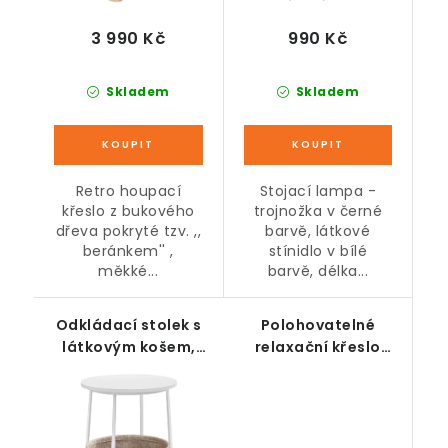
3 990 Kč
990 Kč
Skladem
Skladem
Retro houpací
Stojací lampa -
křeslo z bukového
trojnožka v černé
dřeva pokryté tzv. ,,
barvě, látkové
beránkem'' ,
stínidlo v bílé
měkké...
barvě, délka...
Odkládací stolek s
Polohovatelné
látkovým košem,
relaxační křeslo
bílo-béžový
krémové