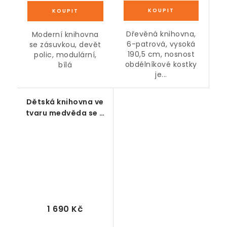
Dřevěná knihovna,
Moderní knihovna
6-patrová, vysoká
se zásuvkou, devět
190,5 cm, nosnost
polic, modulární,
obdélníkové kostky
bílá
je...
Dětská knihovna ve
tvaru medvěda se 3
policemi, bílo-zelená
1 690 Kč