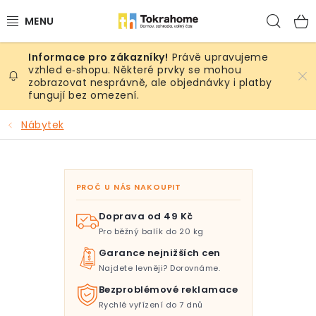
Přejít
Hled
na
obsah
Právě upravujeme
Výrobky
vzhled e‑shopu. Některé prvky se mohou
zobrazovat nesprávně, ale objednávky i platby
fungují bez omezení.
Místnosti
Nábytek
Venkovní prostory
Sezóna & Volný čas
PROČ U NÁS NAKOUPIT
Dárkové tipy
Doprava od 49 Kč
Pro běžný balík do 20 kg
Slevy
Garance nejnižších cen
Najdete levněji? Dorovnáme.
Pro mazlíky
Bezproblémové reklamace
Rychlé vyřízení do 7 dnů