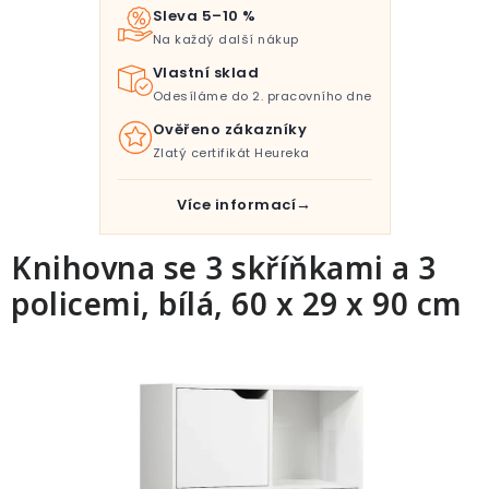
Pro děti
Sleva 5–10 %
Na každý další nákup
Testovací laboratoř
Vlastní sklad
Odesíláme do 2. pracovního dne
Blog o bydlení a zahradě
Ověřeno zákazníky
Zlatý certifikát Heureka
Vydělávejte s námi
Více informací
Kontakt
Knihovna se 3 skříňkami a 3
policemi, bílá, 60 x 29 x 90 cm