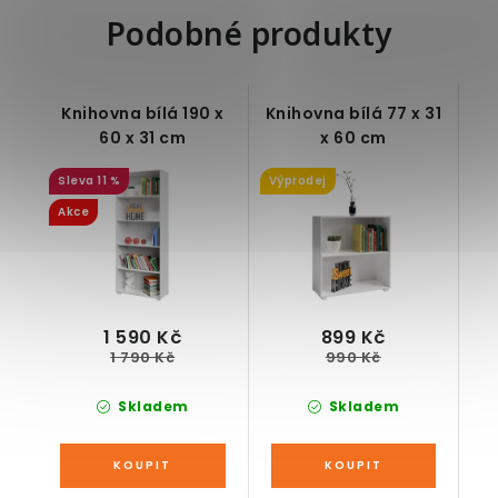
Podobné produkty
Knihovna bílá 190 x
Knihovna bílá 77 x 31
60 x 31 cm
x 60 cm
11 %
Výprodej
Akce
1 590 Kč
899 Kč
1 790 Kč
990 Kč
Skladem
Skladem