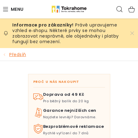
Přejít
Hled
na
obsah
Právě upravujeme
Výrobky
vzhled e‑shopu. Některé prvky se mohou
zobrazovat nesprávně, ale objednávky i platby
fungují bez omezení.
Místnosti
Předsíň
Venkovní prostory
Sezóna & Volný čas
PROČ U NÁS NAKOUPIT
Dárkové tipy
Doprava od 49 Kč
Pro běžný balík do 20 kg
Slevy
Garance nejnižších cen
Najdete levněji? Dorovnáme.
Pro mazlíky
Bezproblémové reklamace
Rychlé vyřízení do 7 dnů