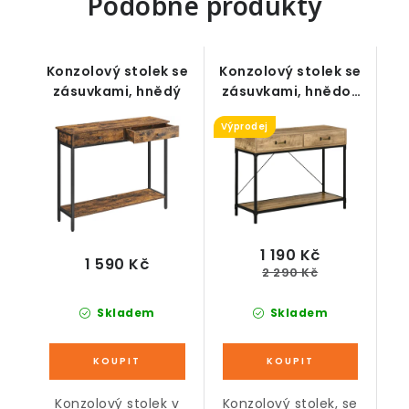
Podobné produkty
Konzolový stolek se
Konzolový stolek se
zásuvkami, hnědý
zásuvkami, hnědo-
černý
Výprodej
1 190 Kč
1 590 Kč
2 290 Kč
Skladem
Skladem
Konzolový stolek v
Konzolový stolek, se