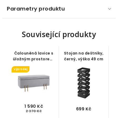
Parametry produktu
Související produkty
Čalouněná lavice s
Stojan na deštníky,
úložným prostorem,
černý, výška 49 cm
šedá, 100 x 40 x 42
Výprodej
cm
1 590 Kč
699 Kč
2 370 Kč