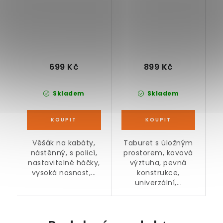
699 Kč
899 Kč
Skladem
Skladem
Věšák na kabáty,
Taburet s úložným
nástěnný, s policí,
prostorem, kovová
nastavitelné háčky,
výztuha, pevná
vysoká nosnost,...
konstrukce,
univerzální,...