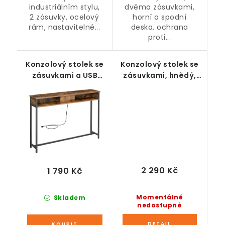
industriálním stylu,
dvěma zásuvkami,
2 zásuvky, ocelový
horní a spodní
rám, nastavitelné...
deska, ochrana
proti...
Konzolový stolek se
Konzolový stolek se
zásuvkami a USB
zásuvkami, hnědý,
porty, rustikální
106 x 35 x 78 cm
hnědá, 25 x 120 x 81
cm
2 290 Kč
1 790 Kč
Momentálně
Skladem
nedostupné