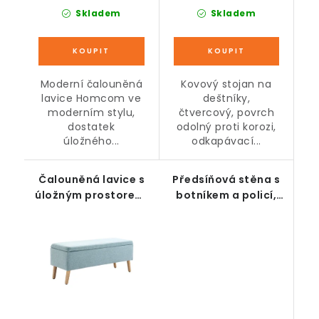
Skladem
Skladem
Moderní čalouněná
Kovový stojan na
lavice Homcom ve
deštníky,
moderním stylu,
čtvercový, povrch
dostatek
odolný proti korozi,
úložného...
odkapávací...
Čalouněná lavice s
Předsíňová stěna s
úložným prostorem,
botníkem a policí,
modrá, 110 x 39 x 45
přírodní, černá, 120 x
cm
32 x 78 cm