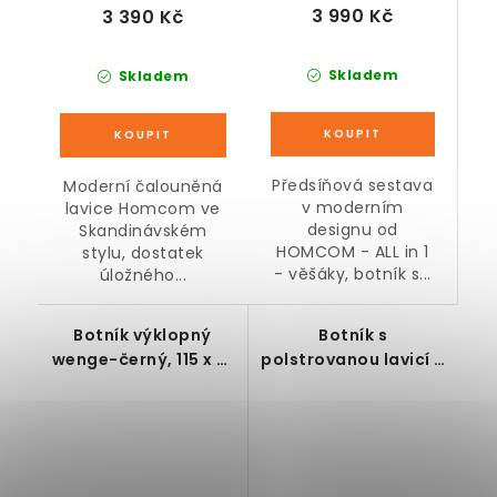
3 990 Kč
3 390 Kč
Skladem
Skladem
Předsíňová sestava
Moderní čalouněná
v moderním
lavice Homcom ve
designu od
Skandinávském
HOMCOM - ALL in 1
stylu, dostatek
- věšáky, botník s...
úložného...
Botník výklopný
Botník s
wenge-černý, 115 x 61
polstrovanou lavicí a
x 24 cm
2 policemi, černý