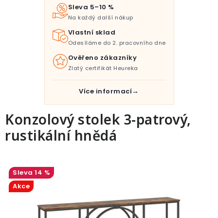
Pro děti
Sleva 5–10 %
Na každý další nákup
Testovací laboratoř
Vlastní sklad
Odesíláme do 2. pracovního dne
Blog o bydlení a zahradě
Ověřeno zákazníky
Zlatý certifikát Heureka
Vydělávejte s námi
Více informací
Kontakt
Konzolový stolek 3-patrový,
rustikální hnědá
14 %
Akce