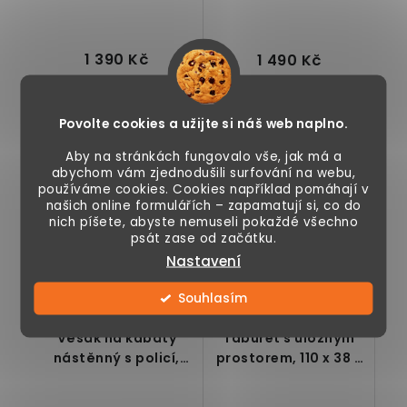
1 390 Kč
1 490 Kč
Skladem
Skladem
Povolte cookies a užijte si náš web naplno.
Aby na stránkách fungovalo vše, jak má a
abychom vám zjednodušili surfování na webu,
používáme cookies. Cookies například pomáhají v
Nadčasový,
Botník s
našich online formulářích – zapamatují si, co do
moderní botník se
čalouněnou lavicí,
nich píšete, abyste nemuseli pokaždé všechno
3 prostornými
kovový, polstrovaná
psát zase od začátku.
policemi -
podložka z umělé
Nastavení
elegantní řešení
kůže,...
pro...
Souhlasím
Věšák na kabáty
Taburet s úložným
nástěnný s policí,
prostorem, 110 x 38 x
přírodní-bílá
38, béžový