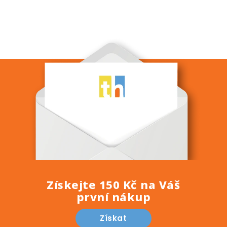
Získejte 150 Kč na Váš
první nákup
Získat