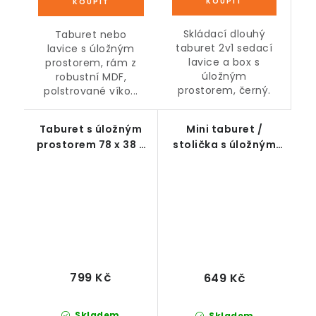
Skládací dlouhý
Taburet nebo
taburet 2v1 sedací
lavice s úložným
lavice a box s
prostorem, rám z
úložným
robustní MDF,
prostorem, černý.
polstrované víko...
Taburet s úložným
Mini taburet /
prostorem 78 x 38 x
stolička s úložným
38 cm šedý textil
prostorem na
nožičkách,
antracitový, 42 x 38 x
38 cm
799 Kč
649 Kč
Skladem
Skladem