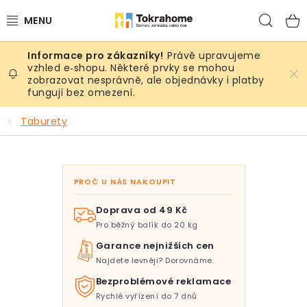
Přejít
Hled
na
obsah
Právě upravujeme
Výrobky
vzhled e‑shopu. Některé prvky se mohou
zobrazovat nesprávně, ale objednávky i platby
fungují bez omezení.
Místnosti
Taburety
Venkovní prostory
Sezóna & Volný čas
PROČ U NÁS NAKOUPIT
Dárkové tipy
Doprava od 49 Kč
Pro běžný balík do 20 kg
Slevy
Garance nejnižších cen
Najdete levněji? Dorovnáme.
Pro mazlíky
Bezproblémové reklamace
Rychlé vyřízení do 7 dnů