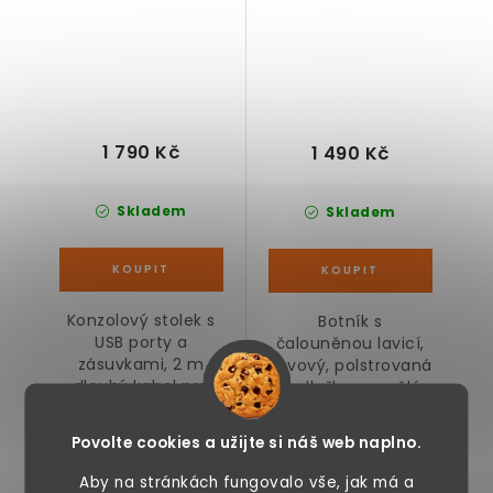
cm
1 790 Kč
1 490 Kč
Skladem
Skladem
Konzolový stolek s
Botník s
USB porty a
čalouněnou lavicí,
zásuvkami, 2 m
kovový, polstrovaná
dlouhý kabel pro
podložka z umělé
snadné...
kůže,...
Povolte cookies a užijte si náš web naplno.
Aby na stránkách fungovalo vše, jak má a