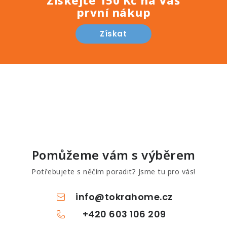
Získejte 150 Kč na Váš
první nákup
Získat
Pomůžeme vám s výběrem
Potřebujete s něčím poradit? Jsme tu pro vás!
info
@
tokrahome.cz
+420 603 106 209