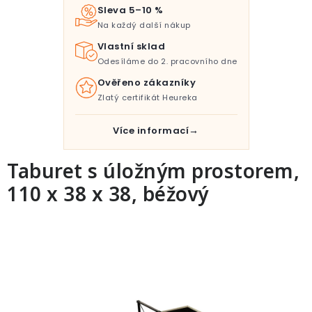
Pro děti
Sleva 5–10 %
Na každý další nákup
Testovací laboratoř
Vlastní sklad
Odesíláme do 2. pracovního dne
Blog o bydlení a zahradě
Ověřeno zákazníky
Zlatý certifikát Heureka
Vydělávejte s námi
Více informací
Kontakt
Taburet s úložným prostorem,
110 x 38 x 38, béžový