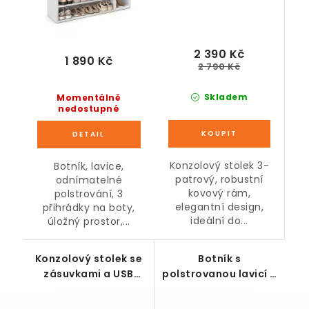
2 390 Kč
1 890 Kč
2 790 Kč
Skladem
Momentálně
nedostupné
Konzolový stolek 3-
Botník, lavice,
patrový, robustní
odnímatelné
kovový rám,
polstrování, 3
elegantní design,
přihrádky na boty,
ideální do...
úložný prostor,...
Konzolový stolek se
Botník s
zásuvkami a USB
polstrovanou lavicí a
porty, rustikální
2 policemi, černý
hnědá, 25 x 120 x 81