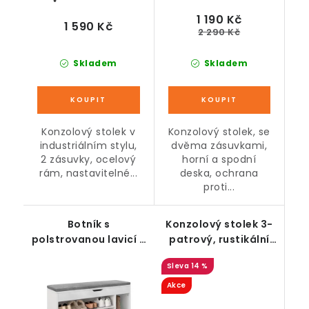
1 190 Kč
1 590 Kč
2 290 Kč
Skladem
Skladem
Konzolový stolek v
Konzolový stolek, se
industriálním stylu,
dvěma zásuvkami,
2 zásuvky, ocelový
horní a spodní
rám, nastavitelné...
deska, ochrana
proti...
Botník s
Konzolový stolek 3-
polstrovanou lavicí a
patrový, rustikální
policemi, bílo-šedý
hnědá
14 %
Akce