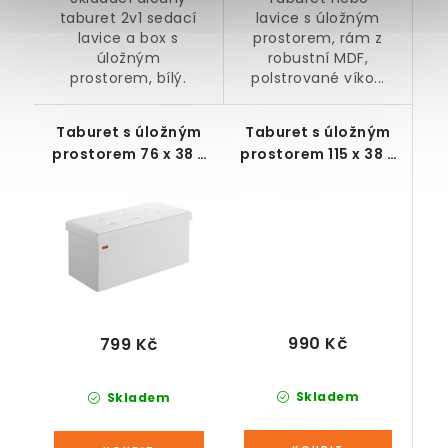
taburet 2v1 sedací
lavice s úložným
lavice a box s
prostorem, rám z
úložným
robustní MDF,
prostorem, bílý.
polstrované víko...
Taburet s úložným
Taburet s úložným
prostorem 76 x 38 x
prostorem 115 x 38 x
38 cm, bílý
38 cm černý
990 Kč
799 Kč
Skladem
Skladem