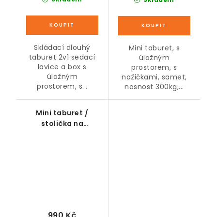
Skládací dlouhý
Mini taburet, s
taburet 2v1 sedací
úložným
lavice a box s
prostorem, s
úložným
nožičkami, samet,
prostorem, s...
nosnost 300kg,...
Mini taburet /
stolička na
nožičkách s úložným
prostorem
990 Kč