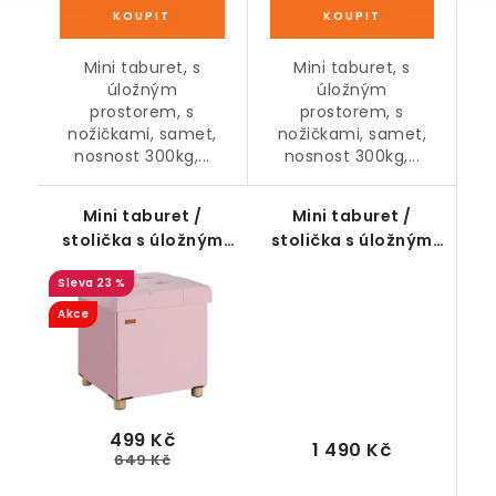
Mini taburet, s
Mini taburet, s
úložným
úložným
prostorem, s
prostorem, s
nožičkami, samet,
nožičkami, samet,
nosnost 300kg,...
nosnost 300kg,...
Mini taburet /
Mini taburet /
stolička s úložným
stolička s úložným
prostorem na
prostorem, přírodní
23 %
nožičkách, růžový, 42
x 38 x 38 cm
Akce
499 Kč
1 490 Kč
649 Kč