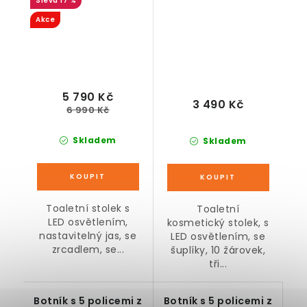
17 %
dekor dřeva
Akce
5 790 Kč
3 490 Kč
6 990 Kč
Skladem
Skladem
Toaletní stolek s
Toaletní
LED osvětlením,
kosmetický stolek, s
nastavitelný jas, se
LED osvětlením, se
zrcadlem, se...
šuplíky, 10 žárovek,
tři...
Botník s 5 policemi z
Botník s 5 policemi z