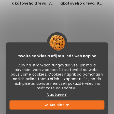
akátového dřeva, 75
akátového dřeva, 95
x 26 x 82 cm
x 26 x 82 cm
1 290 Kč
1 390 Kč
Povolte cookies a užijte si náš web naplno.
Aby na stránkách fungovalo vše, jak má a
Očekáváme
Skladem
14.08.2026
abychom vám zjednodušili surfování na webu,
používáme cookies. Cookies například pomáhají v
našich online formulářích – zapamatují si, co do
nich píšete, abyste nemuseli pokaždé všechno
psát zase od začátku.
Botník, 5 policí,
Botník, 5 policí,
Nastavení
akáciové dřevo,
akáciové dřevo,
robustní
robustní
Souhlasím
konstrukce, boční
konstrukce, boční
kovové...
kovové...