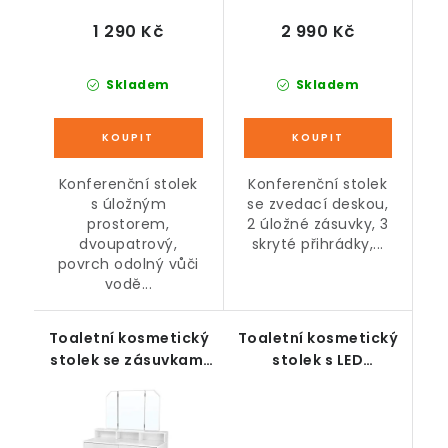
1 290 Kč
2 990 Kč
Skladem
Skladem
Konferenční stolek
Konferenční stolek
s úložným
se zvedací deskou,
prostorem,
2 úložné zásuvky, 3
dvoupatrový,
skryté přihrádky,...
povrch odolný vůči
vodě...
Toaletní kosmetický
Toaletní kosmetický
stolek se zásuvkami
stolek s LED
a zrcadlem, bílý
osvětlením, bílý