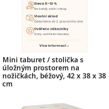
Pro děti
Sleva 5–10 %
Na každý další nákup
Testovací laboratoř
Vlastní sklad
Odesíláme do 2. pracovního dne
Blog o bydlení a zahradě
Ověřeno zákazníky
Zlatý certifikát Heureka
Vydělávejte s námi
Více informací
Kontakt
Mini taburet / stolička s
úložným prostorem na
nožičkách, béžový, 42 x 38 x 38
cm