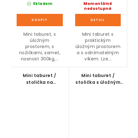
Momentálně
Skladem
nedostupné
Mini taburet s
Mini taburet, s
praktickým
úložným
úložným prostorem
prostorem, s
a s odnímatelným
nožičkami, samet,
víkem. Lze...
nosnost 300kg,...
Mini taburet /
Mini taburet /
stolička na
stolička s úložným
nožičkách s úložným
prostorem, tmavě
prostorem
šedý, 38 x 38 x 38 cm