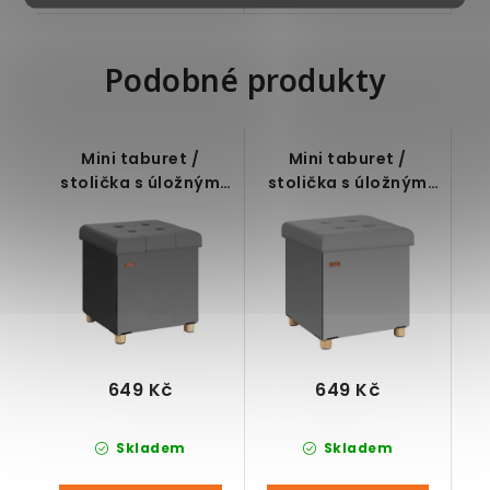
Podobné produkty
Mini taburet /
Mini taburet /
stolička s úložným
stolička s úložným
prostorem na
prostorem na
nožičkách,
nožičkách, šedý, 42 x
antracitový, 42 x 38
38 x 38 cm
x 38 cm
649 Kč
649 Kč
Skladem
Skladem