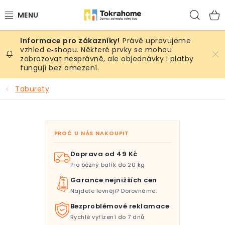
Přejít
Hled
na
obsah
Právě upravujeme
Výrobky
vzhled e‑shopu. Některé prvky se mohou
zobrazovat nesprávně, ale objednávky i platby
fungují bez omezení.
Místnosti
Taburety
Venkovní prostory
Sezóna & Volný čas
PROČ U NÁS NAKOUPIT
Dárkové tipy
Doprava od 49 Kč
Pro běžný balík do 20 kg
Slevy
Garance nejnižších cen
Najdete levněji? Dorovnáme.
Pro mazlíky
Bezproblémové reklamace
Rychlé vyřízení do 7 dnů