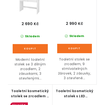
2 990 Kč
2 690 Kč
Skladem
Skladem
Toaletní stolek se
Moderní toaletní
zrcadlem, 9
stolek se 3 dílným
stmívatelných
zrcadlem, 2
žárovek, 2 zásuvky,
zásuvkami, 3
3 otevřené...
otevřenými...
Toaletní kosmetický
Toaletní kosmetický
stolek se zrcadlem a
stolek s LED
zásuvkami, bílý
osvětlením, bílý