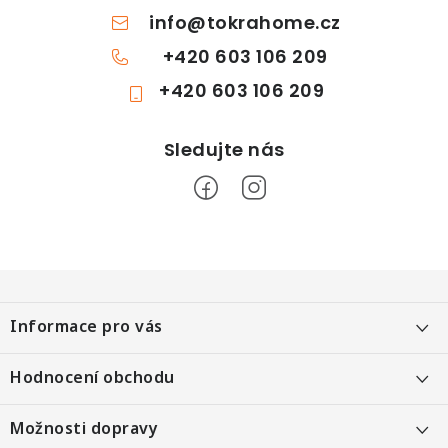
info
@
tokrahome.cz
+420 603 106 209
+420 603 106 209
Z
á
Informace pro vás
p
a
Objednání po telefonu
Hodnocení obchodu
t
Kontakt
í
Heureka 99 %
Možnosti dopravy
Kontaktní formulář