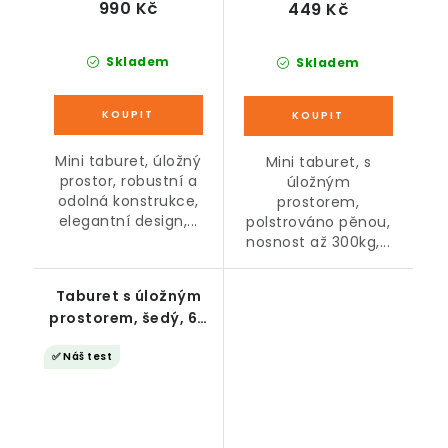
990 Kč
449 Kč
Skladem
Skladem
Mini taburet, úložný
Mini taburet, s
prostor, robustní a
úložným
odolná konstrukce,
prostorem,
elegantní design,...
polstrováno pěnou,
nosnost až 300kg,...
Taburet s úložným
prostorem, šedý, 60
x 60 x 40 cm
✅ Náš test