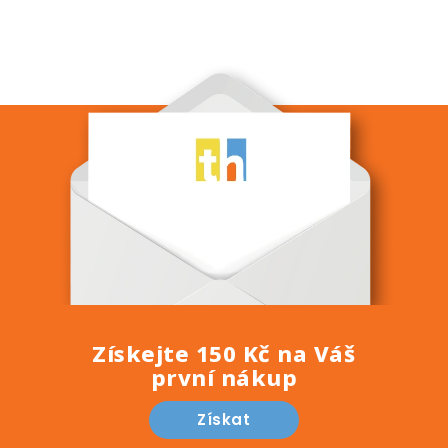
Získejte 150 Kč na Váš
první nákup
Získat