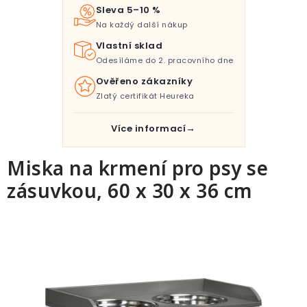
Pro děti
Sleva 5–10 %
Na každý další nákup
Testovací laboratoř
Vlastní sklad
Odesíláme do 2. pracovního dne
Blog o bydlení a zahradě
Ověřeno zákazníky
Zlatý certifikát Heureka
Vydělávejte s námi
Více informací
Kontakt
Miska na krmení pro psy se
zásuvkou, 60 x 30 x 36 cm