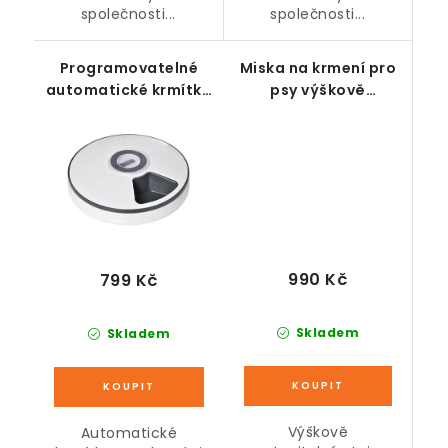
společnosti...
společnosti...
Programovatelné
Miska na krmení pro
automatické krmítko
psy výškově
/ dávkovač se 6
nastavitelná do 39
přihrádkami pro
cm, černá
malé psy a kočky,
bílo-šedé Ø30,5 cm
990 Kč
799 Kč
Skladem
Skladem
Výškově
Automatické