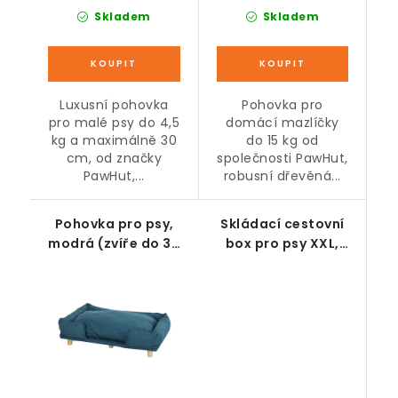
Skladem
Skladem
Luxusní pohovka
Pohovka pro
pro malé psy do 4,5
domácí mazlíčky
kg a maximálně 30
do 15 kg od
cm, od značky
společnosti PawHut,
PawHut,...
robusní dřevěná...
Pohovka pro psy,
Skládací cestovní
modrá (zvíře do 30
box pro psy XXL,
kg a 60 cm)
šedý