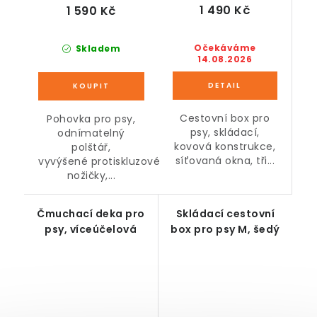
1 490 Kč
1 590 Kč
Očekáváme
Skladem
14.08.2026
Cestovní box pro
Pohovka pro psy,
psy, skládací,
odnímatelný
kovová konstrukce,
polštář,
síťovaná okna, tři...
vyvýšené protiskluzové
nožičky,...
Čmuchací deka pro
Skládací cestovní
psy, víceúčelová
box pro psy M, šedý