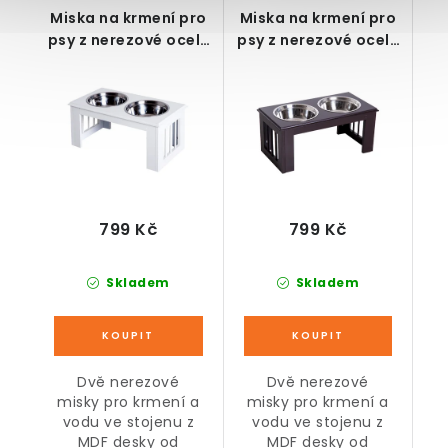
Miska na krmení pro
Miska na krmení pro
psy z nerezové oceli,
psy z nerezové oceli,
bílá, 58,4 x 30,5 x
hnědá, 58,4 x 30,5 x
25,4 cm
25,4 cm
799 Kč
799 Kč
Skladem
Skladem
Dvě nerezové
Dvě nerezové
misky pro krmení a
misky pro krmení a
vodu ve stojenu z
vodu ve stojenu z
MDF desky od
MDF desky od