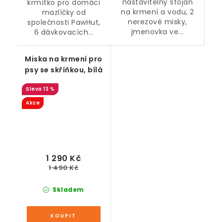
nastavitelný stojan
krmítko pro domáci
na krmení a vodu, 2
mazlíčky od
nerezové misky,
společnosti PawHut,
jmenovka ve...
6 dávkovacích...
Miska na krmení pro
psy se skříňkou, bílá
13 %
Akce
1 290 Kč
1 490 Kč
Skladem