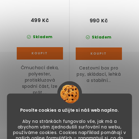
499 Kč
990 Kč
Skladem
Skladem
Čmuchací deka,
Cestovní box pro
polyester,
psy, skládací, lehká
protiskluzová
a stabilní...
spodní část, lze
prát,...
Skládací cestovní
Povolte cookies a užijte si náš web naplno.
box pro psy M, modrý
Aby na stránkách fungovalo vše, jak má a
abychom vám zjednodušili surfování na webu,
používáme cookies. Cookies například pomáhají v
našich online formulářích – zapamatují si, co do