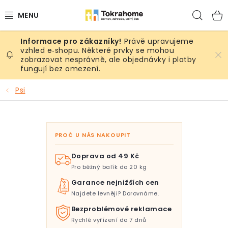
Přejít
Hled
na
obsah
Právě upravujeme
Výrobky
vzhled e‑shopu. Některé prvky se mohou
zobrazovat nesprávně, ale objednávky i platby
fungují bez omezení.
Místnosti
Psi
Venkovní prostory
Sezóna & Volný čas
PROČ U NÁS NAKOUPIT
Dárkové tipy
Doprava od 49 Kč
Pro běžný balík do 20 kg
Slevy
Garance nejnižších cen
Najdete levněji? Dorovnáme.
Pro mazlíky
Bezproblémové reklamace
Rychlé vyřízení do 7 dnů