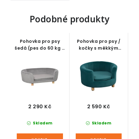
Podobné produkty
Pohovka pro psy
Pohovka pro psy /
šedá (pes do 60 kg a
kočky s měkkým
60 cm)
potahem, zelená
(zvíře do 5 kg a 45
cm)
2 290 Kč
2 590 Kč
Skladem
Skladem