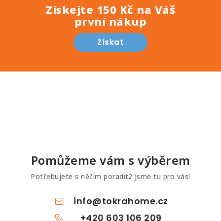
Získejte 150 Kč na Váš
první nákup
Získat
Pomůžeme vám s výběrem
Potřebujete s něčím poradit? Jsme tu pro vás!
info
@
tokrahome.cz
+420 603 106 209