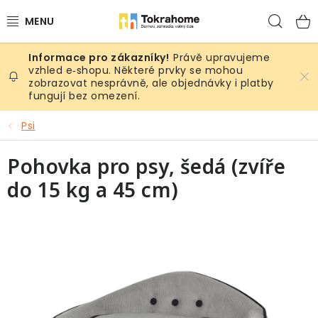
Přejít
Hled
na
obsah
Právě upravujeme
Výrobky
vzhled e‑shopu. Některé prvky se mohou
zobrazovat nesprávně, ale objednávky i platby
fungují bez omezení.
Místnosti
Psi
Venkovní prostory
Pohovka pro psy, šedá (zvíře
Sezóna & Volný čas
do 15 kg a 45 cm)
Dárkové tipy
Slevy
Pro mazlíky