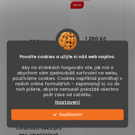
Akce
1 290 Kč
990 Kč
1 490 Kč
Povolte cookies a užijte si náš web naplno.
Skladem
Skladem
Aby na stránkách fungovalo vše, jak má a
abychom vám zjednodušili surfování na webu,
používáme cookies. Cookies například pomáhají v
našich online formulářích – zapamatují si, co do
Výškově
Miska na krmení, se
nich píšete, abyste nemuseli pokaždé všechno
nastavitelný stojan
skříňkou,
psát zase od začátku.
na krmení a vodu, 2
vyjímatelné misky,
Nastavení
nerezové misky,
objem jedné misky
jmenovka ve...
2000ml,...
Souhlasím
Čmuchací deka pro
psy, víceúčelová