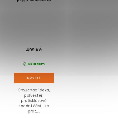
499 Kč
Skladem
Čmuchací deka,
polyester,
protiskluzová
spodní část, lze
prát,...