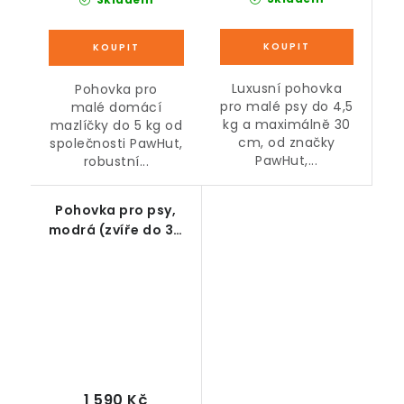
Luxusní pohovka
Pohovka pro
pro malé psy do 4,5
malé domácí
kg a maximálně 30
mazlíčky do 5 kg od
cm, od značky
společnosti PawHut,
PawHut,...
robustní...
Pohovka pro psy,
modrá (zvíře do 30
kg a 60 cm)
1 590 Kč