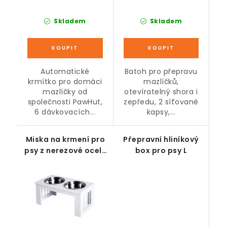
Skladem
Skladem
Automatické
Batoh pro přepravu
krmítko pro domáci
mazlíčků,
mazlíčky od
otevíratelný shora i
společnosti PawHut,
zepředu, 2 síťované
6 dávkovacích...
kapsy,...
Miska na krmení pro
Přepravní hliníkový
psy z nerezové oceli,
box pro psy L
bílá, 58,4 x 30,5 x
25,4 cm