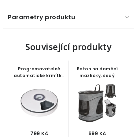
Parametry produktu
Související produkty
Programovatelné
Batoh na domácí
automatické krmítko
mazlíčky, šedý
/ dávkovač se 6
přihrádkami pro
malé psy a kočky,
bílo-šedé Ø30,5 cm
799 Kč
699 Kč