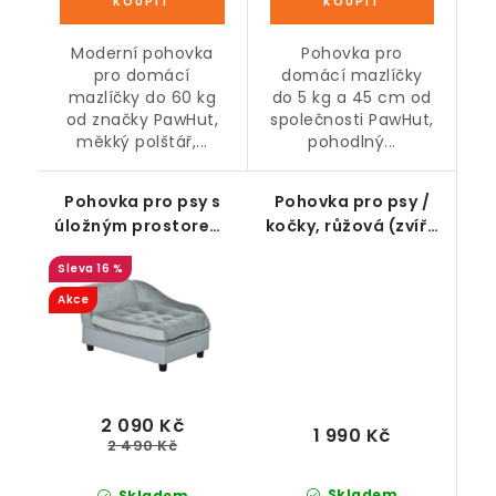
Moderní pohovka
Pohovka pro
pro domácí
domácí mazlíčky
mazlíčky do 60 kg
do 5 kg a 45 cm od
od značky PawHut,
společnosti PawHut,
měkký polštář,...
pohodlný...
Pohovka pro psy s
Pohovka pro psy /
úložným prostorem,
kočky, růžová (zvíře
světle šedá (pes do 5
do 4,5 kg a 35 cm)
16 %
kg a 50 cm)
Akce
2 090 Kč
1 990 Kč
2 490 Kč
Skladem
Skladem