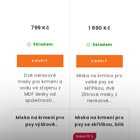
799 Kč
1 690 Kč
Skladem
Skladem
Dvě nerezové
Miska na krmivo pro
misky pro krmení a
velké psy se
vodu ve stojenu z
skříňkou, dvě
MDF desky od
2litrové misky z
společnosti...
nerezové...
Miska na krmení pro
Miska na krmení pro
psy výškově
psy se skříňkou, bílá
nastavitelná do 39
13 %
cm, černá