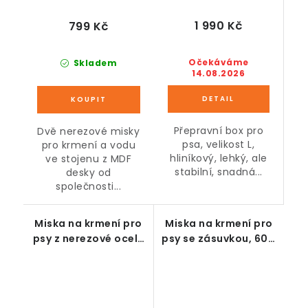
1 990 Kč
799 Kč
Očekáváme
Skladem
14.08.2026
Přepravní box pro
Dvě nerezové misky
psa, velikost L,
pro krmení a vodu
hliníkový, lehký, ale
ve stojenu z MDF
stabilní, snadná...
desky od
společnosti...
Miska na krmení pro
Miska na krmení pro
psy z nerezové oceli,
psy se zásuvkou, 60 x
hnědá, 58,4 x 30,5 x
30 x 36 cm
25,4 cm