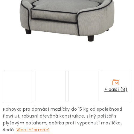
Pro děti
Testovací laboratoř
Blog o bydlení a zahradě
Vydělávejte s námi
Kontakt
+ další (8)
Pohovka pro domácí mazlíčky do 15 kg od společnosti
PawHut, robusní dřevěná konstrukce, silný polštář s
plyšovým potahem, opěrka proti vypadnutí mazlíčka,
šedá.
Více informací