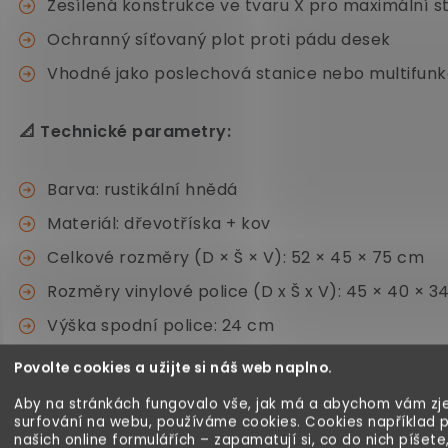
Zesílená konstrukce ve tvaru X pro maximální st
Ochranný síťovaný plot proti pádu desek
Vhodné jako poslechová stanice nebo multifunk
📐 Technické parametry:
Barva: rustikální hnědá
Materiál: dřevotříska + kov
Celkové rozměry (D × Š × V): 52 × 45 × 75 cm
Rozměry vinylové police (D x Š x V): 45 × 40 × 3
Výška spodní police: 24 cm
Nosnost stolní desky: až 50 kg
Povolte cookies a užijte si náš web naplno.
Nosnost každé police: až 20 kg
Aby na stránkách fungovalo vše, jak má a abychom vám zje
surfování na webu, používáme cookies. Cookies například 
Hmotnost: 11 kg
našich online formulářích – zapamatují si, co do nich píšete