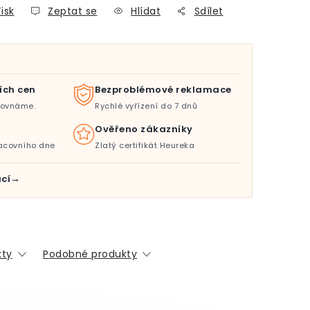
isk
Zeptat se
Hlídat
Sdílet
ích cen
Bezproblémové reklamace
orovnáme.
Rychlé vyřízení do 7 dnů
Ověřeno zákazníky
acovního dne
Zlatý certifikát Heureka
cí
kty
Podobné produkty