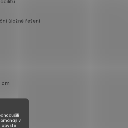
abilitu
ční úložné řešení
4 cm
dnodušili
pomáhají v
, abyste