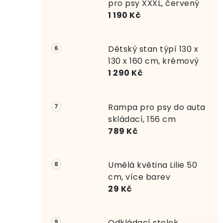
pro psy XXXL, červený
1 190 Kč
Dětský stan týpí 130 x
130 x 160 cm, krémový
1 290 Kč
Rampa pro psy do auta
skládací, 156 cm
789 Kč
Umělá květina Lilie 50
cm, více barev
29 Kč
Odkládací stolek