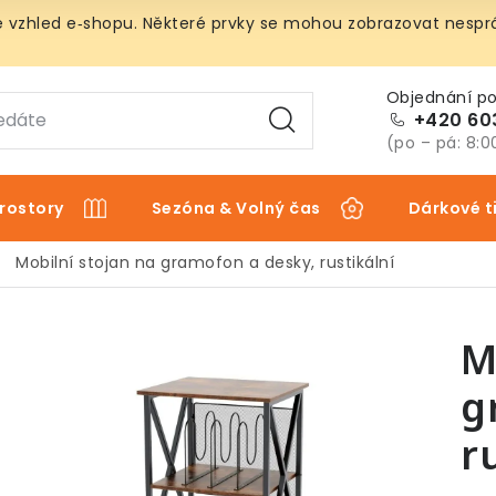
vzhled e‑shopu. Některé prvky se mohou zobrazovat nespráv
+420 60
(po – pá: 8:0
rostory
Sezóna & Volný čas
Dárkové t
Mobilní stojan na gramofon a desky, rustikální
M
g
r