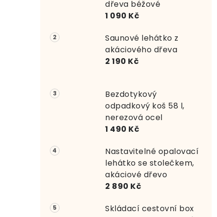
r
dřeva béžové
1 090 Kč
a
Saunové lehátko z
n
akáciového dřeva
n
2 190 Kč
í
Bezdotykový
p
odpadkový koš 58 l,
a
nerezová ocel
1 490 Kč
n
e
Nastavitelné opalovací
lehátko se stolečkem,
l
akáciové dřevo
2 890 Kč
Skládací cestovní box