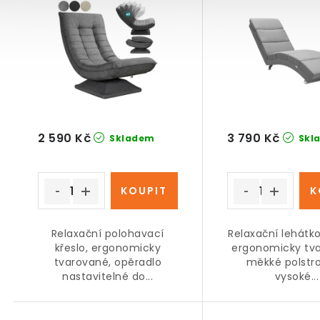
2 590 Kč
3 790 Kč
Skladem
Skl
Relaxační polohavací
Relaxační lehátk
křeslo, ergonomicky
ergonomicky tv
tvarované, opěradlo
měkké polstro
nastavitelné do...
vysoké...