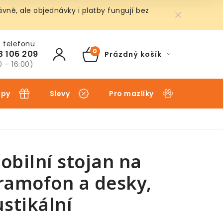
ně, ale objednávky i platby fungují bez
3 106 209
Prázdný košík
NÁKUPNÍ
0 – 16:00)
KOŠÍK
ipy
Slevy
Pro mazlíky
Pro dět
obilní stojan na
ramofon a desky,
ustikální