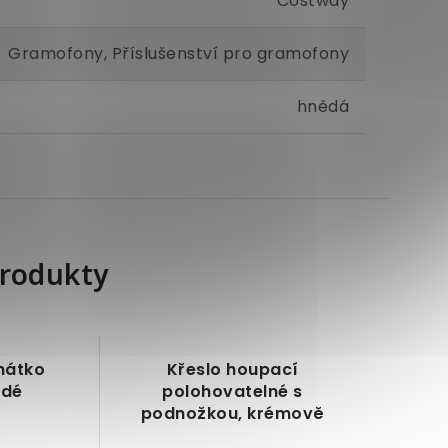
Costway
Gramofony, Příslušenství pro gramofony
hnědá
produkty
hátko
Křeslo houpací
edé
polohovatelné s
podnožkou, krémově
bílé