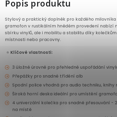
Popis produktu
Stylový a praktický doplněk pro každého milovníka
gramofon v rustikálním hnědém provedení nabízí ne
sbírku vinylů, ale i mobilitu a stabilitu díky kolečk
místnosti nebo pracovny.
⭐
Klíčové vlastnosti:
3 úložné úrovně pro přehledné uspořádání viny
Přepážky pro snadné třídění alb
Spodní police vhodná pro audio techniku, knihy
Široká horní deska ideální pro umístění gramof
4 univerzální kolečka pro snadné přesouvání - 
na místě