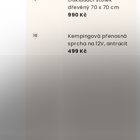
dřevěný 70 x 70 cm
990 Kč
Kempingová přenosná
sprcha na 12V, antracit
499 Kč