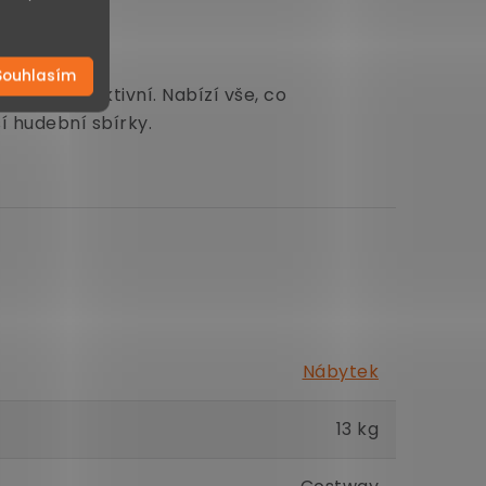
Souhlasím
zuálně atraktivní. Nabízí vše, co
í hudební sbírky.
Nábytek
13 kg