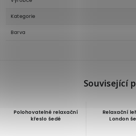
Výrobce
Kategorie
Barva
Související 
Polohovatelné relaxační
Relaxační le
křeslo šedé
London š