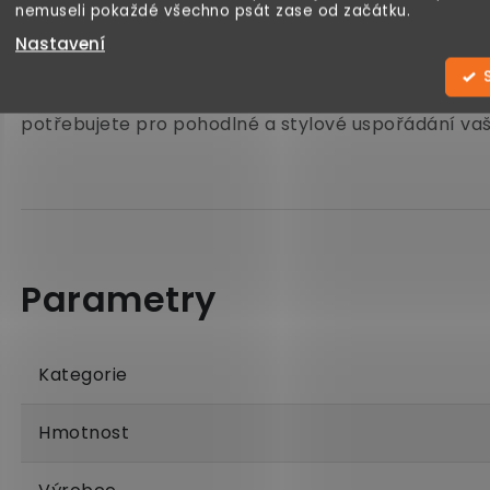
nemuseli pokaždé všechno psát zase od začátku.
Proč si ho zamilujete?
Nastavení
Tento stojan na gramofon je nejen praktický, ale i vi
potřebujete pro pohodlné a stylové uspořádání vaš
Kategorie
Hmotnost