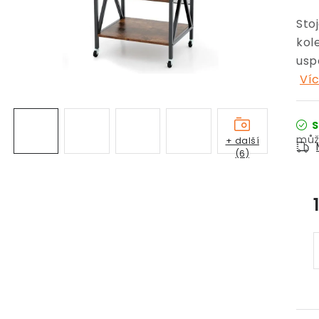
Sto
kol
usp
Víc
S
+ další
(6)