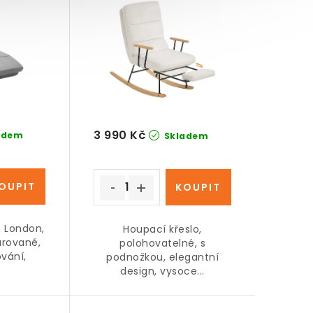
3 990 Kč
adem
Skladem
o London,
Houpací křeslo,
arované,
polohovatelné, s
vání,
podnožkou, elegantní
design, vysoce...