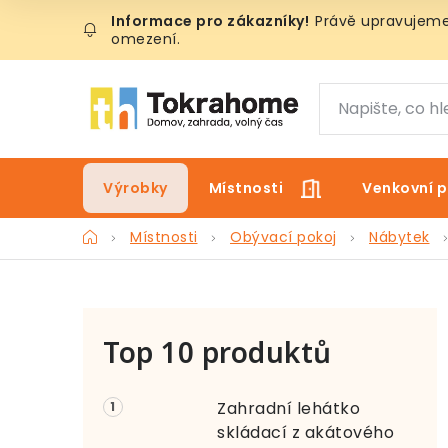
Přejít
Právě upravujeme 
na
omezení.
obsah
Výrobky
Místnosti
Venkovní p
Domů
Místnosti
Obývací pokoj
Nábytek
P
Top 10 produktů
o
s
Zahradní lehátko
t
skládací z akátového