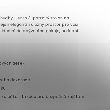
 hudby. Tento 3-patrový stojan na
jen elegantní úložný prostor pro vaši
ům. Ideální do obývacího pokoje, hudební
lových desek
 nebo dekorace
onu
2 kolečka s brzdou pro bezpečné zajištění