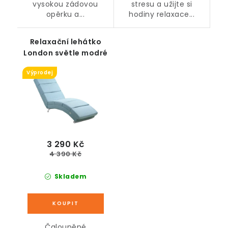
vysokou zádovou
stresu a užijte si
opěrku a...
hodiny relaxace...
Relaxační lehátko
London světle modré
Výprodej
3 290 Kč
4 390 Kč
Skladem
Čalouněné