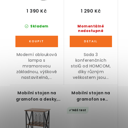
1 390 Kč
1 290 Kč
Skladem
Momentálně
nedostupné
Moderní oblouková
Sada 3
lampa s
konferenčních
mramorovou
stolů od HOMCOM,
základnou, výškově
díky různým
nastavitelná,...
velikostem jsou...
Mobilní stojan na
Mobilní stojan na
gramofon a desky,
gramofon se
rustikální
zásuvkami 220 V a
✅ Náš test
USB porty, rustikální