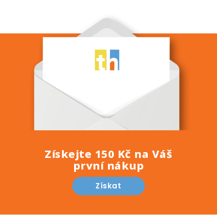
Získejte 150 Kč na Váš
první nákup
Získat