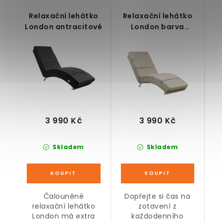
Relaxační lehátko
Relaxační lehátko
London antracitové
London barva
písková
3 990 Kč
3 990 Kč
Skladem
Skladem
Čalouněné
Dopřejte si čas na
relaxační lehátko
zotavení z
London má extra
každodenního