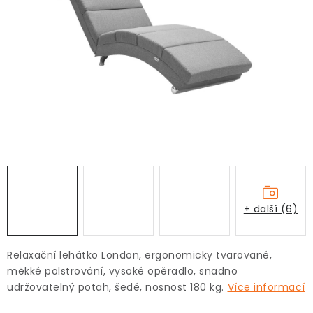
Pro děti
Testovací laboratoř
Blog o bydlení a zahradě
Vydělávejte s námi
Kontakt
+ další (6)
Relaxační lehátko London, ergonomicky tvarované,
měkké polstrování, vysoké opěradlo, snadno
udržovatelný potah, šedé, nosnost 180 kg.
Více informací