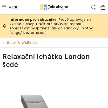
Přejít
Hled
na
obsah
Právě upravujeme
Výrobky
vzhled e‑shopu. Některé prvky se mohou
zobrazovat nesprávně, ale objednávky i platby
fungují bez omezení.
Místnosti
Relax & Wellness
Venkovní prostory
Relaxační lehátko London
Sezóna & Volný čas
šedé
Dárkové tipy
Slevy
Pro mazlíky