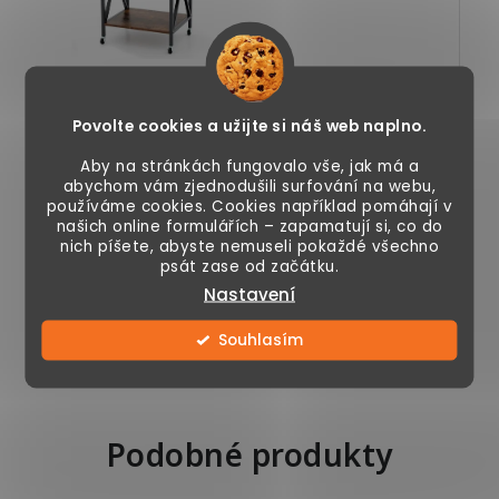
1 790 Kč
1 590 Kč
Povolte cookies a užijte si náš web naplno.
Skladem
Skladem
Aby na stránkách fungovalo vše, jak má a
abychom vám zjednodušili surfování na webu,
používáme cookies. Cookies například pomáhají v
našich online formulářích – zapamatují si, co do
nich píšete, abyste nemuseli pokaždé všechno
psát zase od začátku.
Stojan na
Stojan na
gramofon a
gramofon a
Nastavení
vinylové desky, se
vinylové desky, se 4
zásuvkami 220V a
kolečky, 3 úrovně
Souhlasím
USB porty, se 4...
polic, přepážky...
Podobné produkty