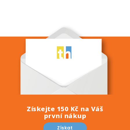
Získejte 150 Kč na Váš
první nákup
Získat