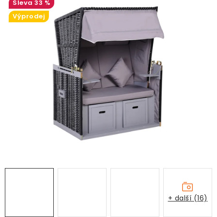
33 %
Výprodej
+ další (16)