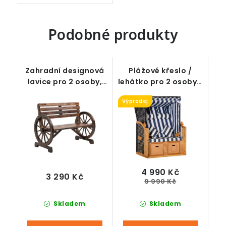
Podobné produkty
Zahradní designová
Plážové křeslo /
lavice pro 2 osoby,
lehátko pro 2 osoby s
dřevo masiv, tmavě
naklápěcím
Výprodej
hnědá, 105,5 x 56 x 79
opěradlem, vč.
cm
čalounění a
polštářů, 118 x 79 x
160 cm - B KVALITA
4 990 Kč
3 290 Kč
9 990 Kč
Skladem
Skladem