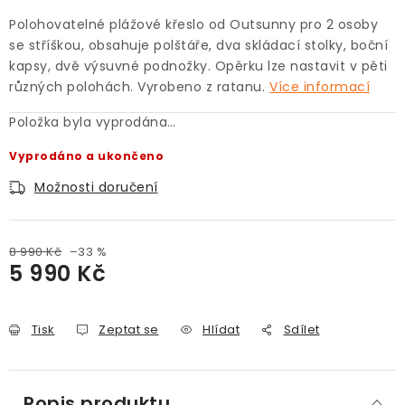
Polohovatelné plážové křeslo od Outsunny pro 2 osoby
se stříškou, obsahuje polštáře, dva skládací stolky, boční
kapsy, dvě výsuvné podnožky. Opěrku lze nastavit v pěti
různých polohách. Vyrobeno z ratanu.
Více informací
Položka byla vyprodána…
Vyprodáno a ukončeno
Možnosti doručení
8 990 Kč
–33 %
5 990 Kč
Měrná cena:
Tisk
Zeptat se
Hlídat
Sdílet
Popis produktu