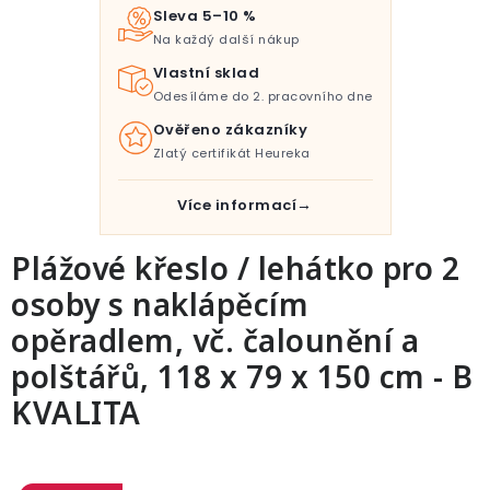
Pro děti
Sleva 5–10 %
Na každý další nákup
Testovací laboratoř
Vlastní sklad
Odesíláme do 2. pracovního dne
Blog o bydlení a zahradě
Ověřeno zákazníky
Zlatý certifikát Heureka
Vydělávejte s námi
Více informací
Kontakt
Plážové křeslo / lehátko pro 2
osoby s naklápěcím
opěradlem, vč. čalounění a
polštářů, 118 x 79 x 150 cm - B
KVALITA