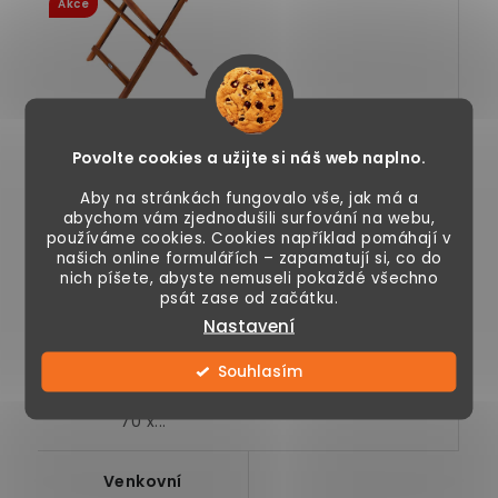
Akce
799 Kč
990 Kč
1 490 Kč
1 190 Kč
Povolte cookies a užijte si náš web naplno.
Aby na stránkách fungovalo vše, jak má a
Skladem
Momentálně
abychom vám zjednodušili surfování na webu,
nedostupné
používáme cookies. Cookies například pomáhají v
našich online formulářích – zapamatují si, co do
nich píšete, abyste nemuseli pokaždé všechno
psát zase od začátku.
Kulatý odkládací
Odkládací skládací
Nastavení
stůl, tvrzené sklo, Ø
dřevěný stůl
70 cm, robusní
vyrobený z
Souhlasím
kovová
olejovaného
konstrukce,...
akáciového dřeva
70 x...
Venkovní