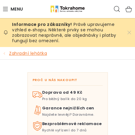
Přejít
Hled
na
obsah
Právě upravujeme
Výrobky
vzhled e‑shopu. Některé prvky se mohou
zobrazovat nesprávně, ale objednávky i platby
fungují bez omezení.
Místnosti
Zahradní lehátka
Venkovní prostory
Sezóna & Volný čas
PROČ U NÁS NAKOUPIT
Dárkové tipy
Doprava od 49 Kč
Pro běžný balík do 20 kg
Slevy
Garance nejnižších cen
Najdete levněji? Dorovnáme.
Pro mazlíky
Bezproblémové reklamace
Rychlé vyřízení do 7 dnů