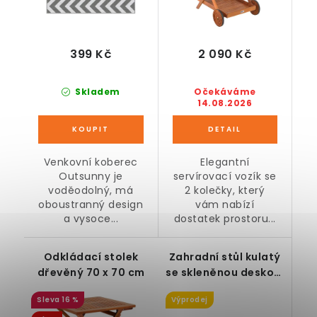
399 Kč
2 090 Kč
Skladem
Očekáváme
14.08.2026
Venkovní koberec
Elegantní
Outsunny je
servírovací vozík se
voděodolný, má
2 kolečky, který
oboustranný design
vám nabízí
a vysoce...
dostatek prostoru...
Odkládací stolek
Zahradní stůl kulatý
dřevěný 70 x 70 cm
se skleněnou deskou,
Ø 70 cm
16 %
Výprodej