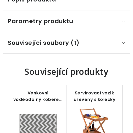
Parametry produktu
Související soubory (1)
Související produkty
Venkovní
Servírovací vozík
voděodolný koberec,
dřevěný s kolečky
oboustranný design,
vysoce kvalitní
syntetické vlákno,
světle šedo-bílý, 121
x 182 cm