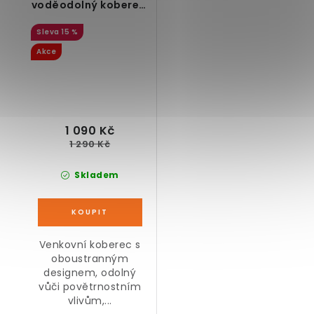
voděodolný koberec,
oboustranný design,
15 %
zelený/krémový
Akce
1 090 Kč
1 290 Kč
Skladem
Venkovní koberec s
oboustranným
designem, odolný
vůči povětrnostním
vlivům,...