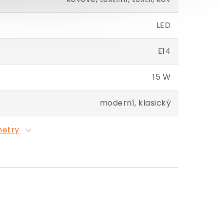
LED
E14
15 W
moderní, klasický
metry