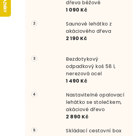
r
dřeva béžové
1 090 Kč
a
Saunové lehátko z
n
akáciového dřeva
n
2 190 Kč
í
Bezdotykový
p
odpadkový koš 58 l,
a
nerezová ocel
1 490 Kč
n
e
Nastavitelné opalovací
lehátko se stolečkem,
l
akáciové dřevo
2 890 Kč
Skládací cestovní box