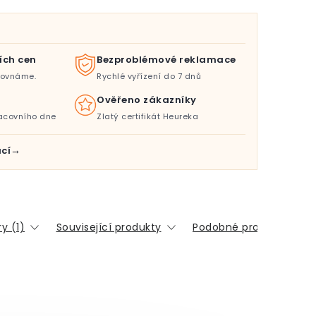
ích cen
Bezproblémové reklamace
orovnáme.
Rychlé vyřízení do 7 dnů
Ověřeno zákazníky
acovního dne
Zlatý certifikát Heureka
cí
y (1)
Související produkty
Podobné produkty