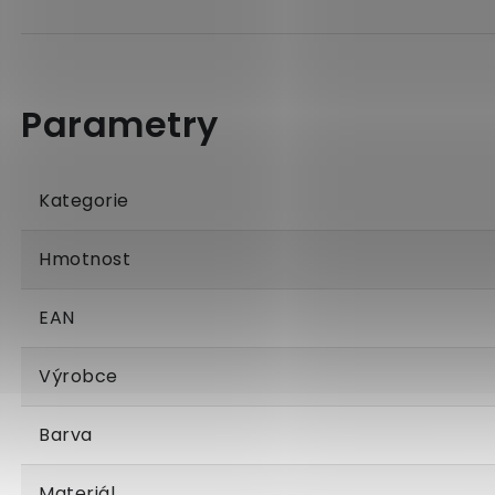
Kategorie
Hmotnost
EAN
Výrobce
Barva
Materiál