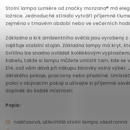
Stolní lampa Lumière od značky monzana® má elega
ložnice. Jednoduché stínidlo vytváří příjemně tlum
zejména v tmavém období nebo ve večerních hod
Základna a krk ambientního světla jsou vyrobeny z 
zajišťuje stabilní stojan. Základna lampy má kryt, 
Svítilnu lze snadno ovládat kolébkovým vypínačem,
kabelu, takže si lampu můžete umístit tam, kde se 
E14, což vám dává při nákupu žárovky volný výběr. J
dětského pokoje, pracovny nebo předsíně. Umístět
polici v obývacím pokoji a užívejte si příjemné osv
doplněk do každé místnosti.
Popis:
nadčasová, ušlechtilá stolní lampa, všestranná