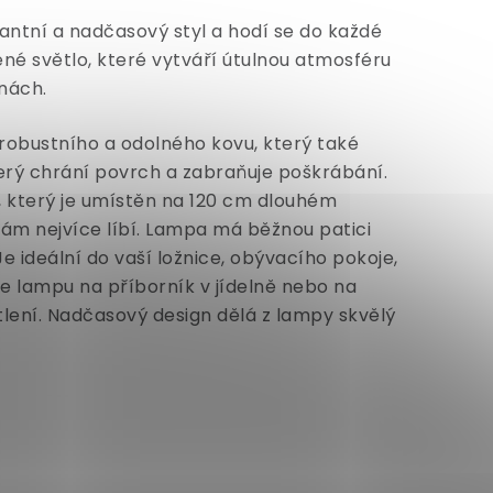
ntní a nadčasový styl a hodí se do každé
ené světlo, které vytváří útulnou atmosféru
inách.
robustního a odolného kovu, který také
který chrání povrch a zabraňuje poškrábání.
 který je umístěn na 120 cm dlouhém
vám nejvíce líbí. Lampa má běžnou patici
e ideální do vaší ložnice, obývacího pokoje,
e lampu na příborník v jídelně nebo na
ětlení. Nadčasový design dělá z lampy skvělý