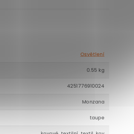
Osvětlení
0.55 kg
4251776910024
Monzana
taupe
kovové, textilní, textil, kov