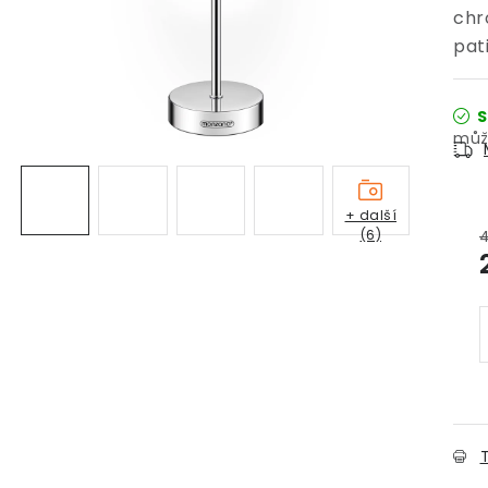
chr
pat
S
+ další
(6)
T