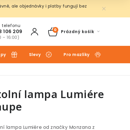
ně, ale objednávky i platby fungují bez
3 106 209
Prázdný košík
NÁKUPNÍ
0 – 16:00)
KOŠÍK
ipy
Slevy
Pro mazlíky
Pro dět
tolní lampa Lumiére
aupe
lní lampa Lumiére od značky Monzana z