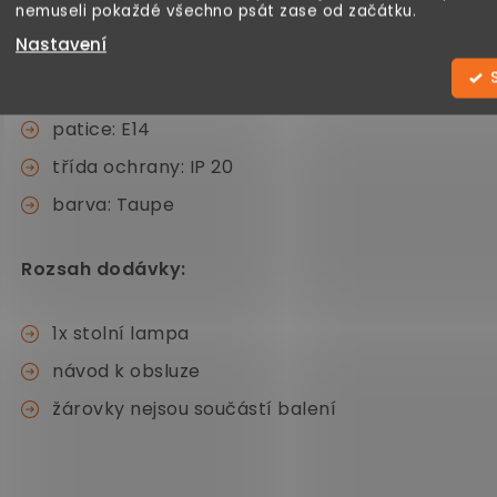
nemuseli pokaždé všechno psát zase od začátku.
materiál patice lampy: chromovaný kov
Nastavení
materiál stínidla: 100% polyester
délka kabelu: 1,20m
patice: E14
třída ochrany: IP 20
barva: Taupe
Rozsah dodávky:
1x stolní lampa
návod k obsluze
žárovky nejsou součástí balení