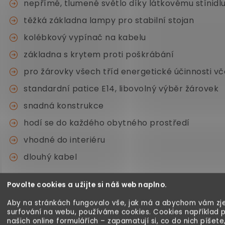
nepřímé, tlumené světlo díky látkovému stínidl
těžká základna lampy pro stabilní stojan
kolébkový vypínač na kabelu
základna s krytem proti poškrábání
pro žárovky všech tříd energetické účinnosti v
standardní patice E14, libovolný výběr žárovek
snadná konstrukce
hodí se do každého obytného prostředí
vhodné do interiéru
dlouhý kabel
Povolte cookies a užijte si náš web naplno.
Technické parametry:
Aby na stránkách fungovalo vše, jak má a abychom vám zje
surfování na webu, používáme cookies. Cookies například 
rozměry (VxDxŠ): 32 x 13 x 13 cm
našich online formulářích – zapamatují si, co do nich píšete