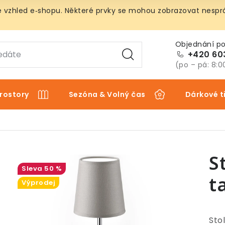
vzhled e‑shopu. Některé prvky se mohou zobrazovat nespráv
+420 60
(po – pá: 8:0
rostory
Sezóna & Volný čas
Dárkové t
S
50 %
t
Výprodej
Sto