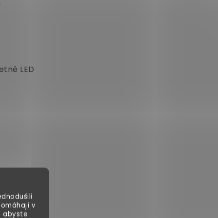
u
četně LED
dnodušili
pomáhají v
, abyste