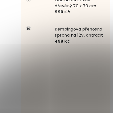
dřevěný 70 x 70 cm
990 Kč
Kempingová přenosná
sprcha na 12V, antracit
499 Kč