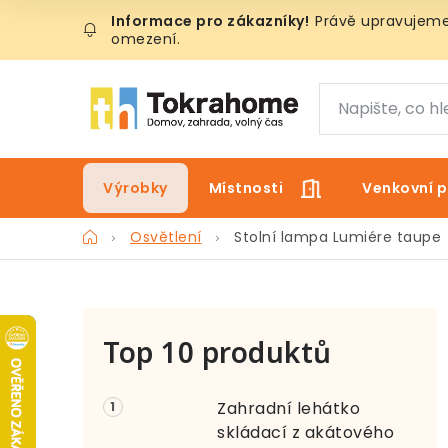
Přejít
Právě upravujeme 
na
omezení.
obsah
Výrobky
Místnosti
Venkovní p
Domů
Osvětlení
Stolní lampa Lumiére taupe
P
Top 10 produktů
o
s
Zahradní lehátko
t
skládací z akátového