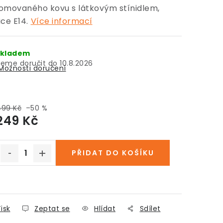
omovaného kovu s látkovým stínidlem,
ice E14.
Více informací
kladem
10.8.2026
Možnosti doručení
499 Kč
–50 %
249 Kč
Měrná cena:
PŘIDAT DO KOŠÍKU
isk
Zeptat se
Hlídat
Sdílet