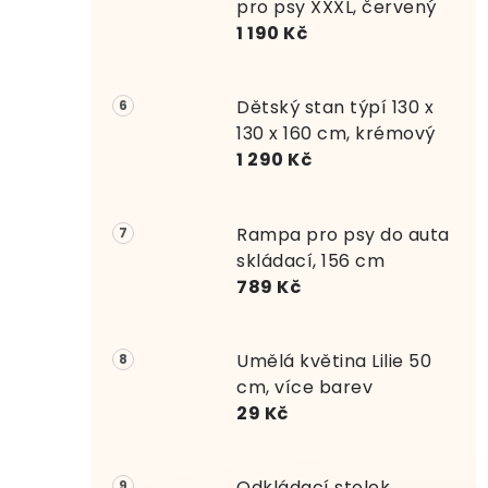
pro psy XXXL, červený
1 190 Kč
Dětský stan týpí 130 x
130 x 160 cm, krémový
1 290 Kč
Rampa pro psy do auta
skládací, 156 cm
789 Kč
Umělá květina Lilie 50
cm, více barev
29 Kč
Odkládací stolek