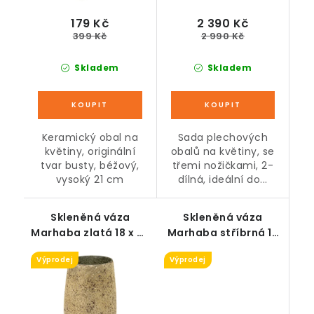
179 Kč
2 390 Kč
399 Kč
2 990 Kč
Skladem
Skladem
Keramický obal na
Sada plechových
květiny, originální
obalů na květiny, se
tvar busty, béžový,
třemi nožičkami, 2-
vysoký 21 cm
dílná, ideální do...
Skleněná váza
Skleněná váza
Marhaba zlatá 18 x 25
Marhaba stříbrná 13
cm
x 25 cm
Výprodej
Výprodej