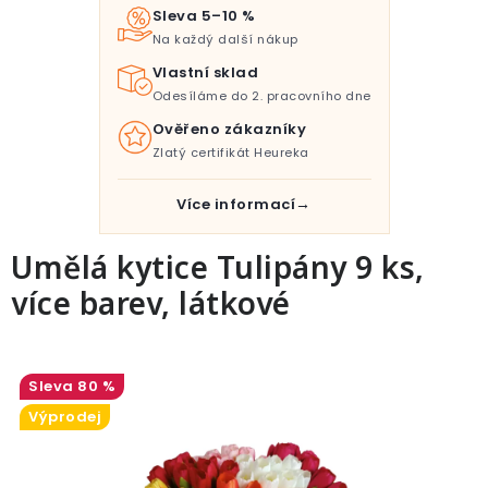
Pro děti
Sleva 5–10 %
Na každý další nákup
Testovací laboratoř
Vlastní sklad
Odesíláme do 2. pracovního dne
Blog o bydlení a zahradě
Ověřeno zákazníky
Zlatý certifikát Heureka
Vydělávejte s námi
Více informací
Kontakt
Umělá kytice Tulipány 9 ks,
více barev, látkové
80 %
Výprodej