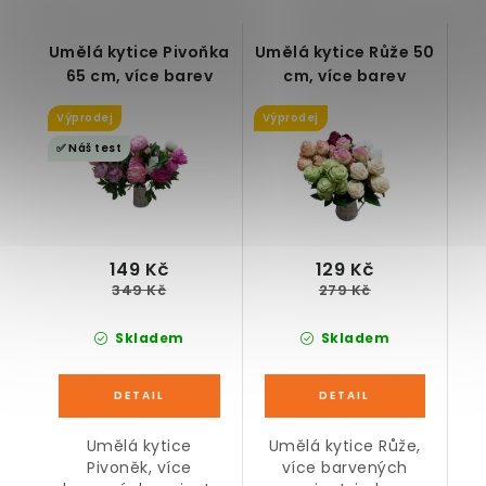
Umělá kytice Pivoňka
Umělá kytice Růže 50
65 cm, více barev
cm, více barev
Výprodej
Výprodej
✅ Náš test
149 Kč
129 Kč
349 Kč
279 Kč
Skladem
Skladem
Umělá kytice
Umělá kytice Růže,
Pivoněk, více
více barvených