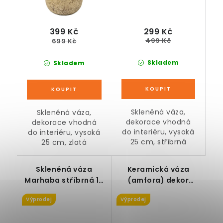
299 Kč
399 Kč
499 Kč
699 Kč
Skladem
Skladem
Skleněná váza,
Skleněná váza,
dekorace vhodná
dekorace vhodná
do interiéru, vysoká
do interiéru, vysoká
25 cm, stříbrná
25 cm, zlatá
Skleněná váza
Keramická váza
Marhaba stříbrná 16
(amfora) dekor
x 18 cm
antika, šedá
Výprodej
Výprodej