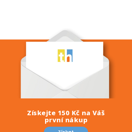
Získejte 150 Kč na Váš
první nákup