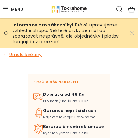
Přejít
Hled
na
obsah
Právě upravujeme
Výrobky
vzhled e‑shopu. Některé prvky se mohou
zobrazovat nesprávně, ale objednávky i platby
fungují bez omezení.
Místnosti
Umělé květiny
Venkovní prostory
Sezóna & Volný čas
PROČ U NÁS NAKOUPIT
Dárkové tipy
Doprava od 49 Kč
Pro běžný balík do 20 kg
Slevy
Garance nejnižších cen
Najdete levněji? Dorovnáme.
Pro mazlíky
Bezproblémové reklamace
Rychlé vyřízení do 7 dnů