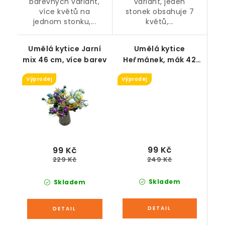
barevných variant,
variant, jeden
více květů na
stonek obsahuje 7
jednom stonku,...
květů,...
Umělá kytice Jarní
Umělá kytice
mix 46 cm, více barev
Heřmánek, mák 42
cm, více barev
Výprodej
Výprodej
99 Kč
99 Kč
249 Kč
229 Kč
Skladem
Skladem