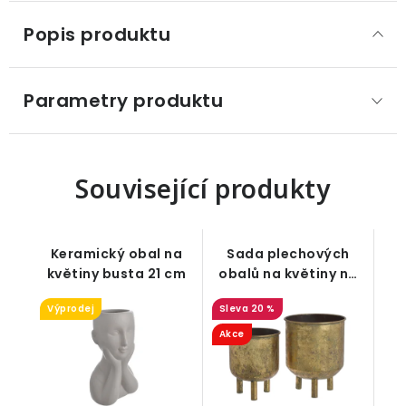
Popis produktu
Parametry produktu
Související produkty
Keramický obal na
Sada plechových
květiny busta 21 cm
obalů na květiny na
nožičkách 2-dílná
Výprodej
20 %
Akce