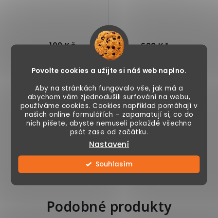
199 Kč
699 Kč
399 Kč
1 280 Kč
Povolte cookies a užijte si náš web naplno.
Skladem
Vyprodáno a
ukončeno
Aby na stránkách fungovalo vše, jak má a
abychom vám zjednodušili surfování na webu,
používáme cookies. Cookies například pomáhají v
našich online formulářích – zapamatují si, co do
nich píšete, abyste nemuseli pokaždé všechno
Skleněná váza,
Vysoká váza z
psát zase od začátku.
dekorace vhodná
keramiky ve tvaru
Nastavení
do interiéru, vysoká
antické amfory.
18 cm, stříbrná
Decentní,
minimalistický...
Souhlasím
Podobné produkty