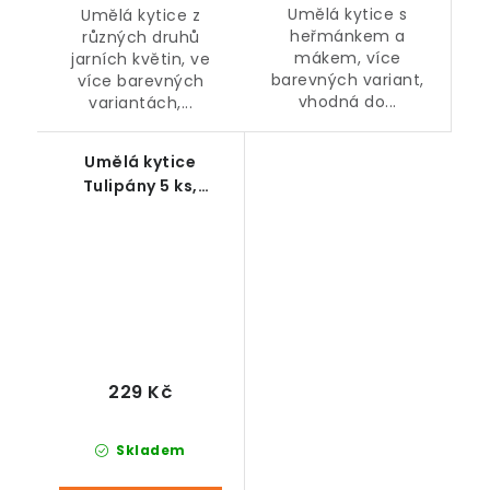
Umělá kytice s
Umělá kytice z
heřmánkem a
různých druhů
mákem, více
jarních květin, ve
barevných variant,
více barevných
vhodná do...
variantách,...
Umělá kytice
Tulipány 5 ks,
střapaté, více barev
229 Kč
Skladem