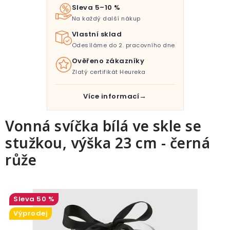
Pro děti
Sleva 5–10 %
Na každý další nákup
Testovací laboratoř
Vlastní sklad
Odesíláme do 2. pracovního dne
Blog o bydlení a zahradě
Ověřeno zákazníky
Zlatý certifikát Heureka
Vydělávejte s námi
Více informací
Kontakt
Vonná svíčka bílá ve skle se
stužkou, výška 23 cm - černá
růže
50 %
Výprodej