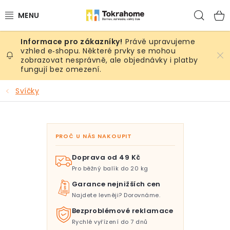
Přejít
Hled
na
obsah
Právě upravujeme
Výrobky
vzhled e‑shopu. Některé prvky se mohou
zobrazovat nesprávně, ale objednávky i platby
fungují bez omezení.
Místnosti
Svíčky
Venkovní prostory
Sezóna & Volný čas
PROČ U NÁS NAKOUPIT
Dárkové tipy
Doprava od 49 Kč
Pro běžný balík do 20 kg
Slevy
Garance nejnižších cen
Najdete levněji? Dorovnáme.
Pro mazlíky
Bezproblémové reklamace
Rychlé vyřízení do 7 dnů