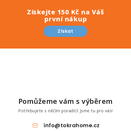
Získejte 150 Kč na Váš
první nákup
Získat
Pomůžeme vám s výběrem
Potřebujete s něčím poradit? Jsme tu pro vás!
info
@
tokrahome.cz