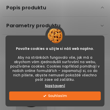
Popis produktu
Parametry produktu
Podobné produkty
Povolte cookies a užijte si náš web naplno.
Aby na stránkách fungovalo vše, jak má a
abychom vám zjednodušili surfování na webu,
používáme cookies. Cookies například pomáhají v
Vonná svíčka černá
našich online formulářích – zapamatují si, co do
ve skle se stužkou,
nich píšete, abyste nemuseli pokaždé všechno
výška 23 cm - vůně
psát zase od začátku.
Výprodej
šampaňského
Nastavení
Souhlasím