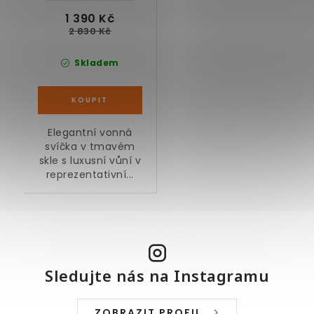
1 390 Kč
2 830 Kč
Skladem
Elegantní vonná
svíčka v tmavém
skle s luxusní vůní v
reprezentativní...
Sledujte nás na Instagramu
ZOBRAZIT PROFIL