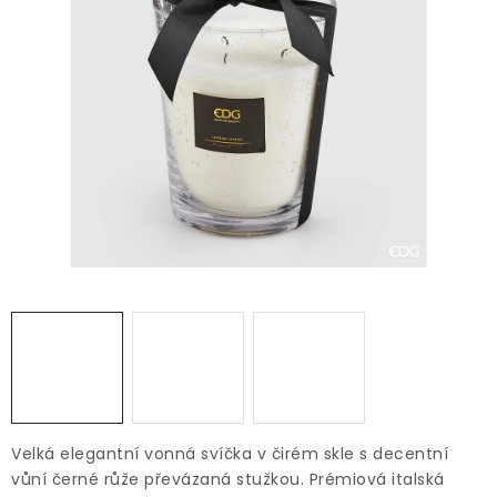
Velká elegantní vonná svíčka v čirém skle s decentní
vůní černé růže převázaná stužkou. Prémiová italská