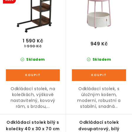
u
d
k
u
t
k
ů
t
ů
1 590 Kč
949 Kč
1 990 Kč
Skladem
Skladem
Odkládací stolek, na
Odkládací stolek, s
kolečkách, výškově
úložným košem,
nastavitelný, kovový
moderní, robustní a
rám, s brzdou,...
stabilní, snadná...
Odkládací stolek bílý s
Odkládací stolek
kolečky 40 x 30 x 70 cm
dvoupatrový, bílý