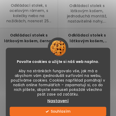
Odkládací stolek, s
Odkládací stolek s
ocelovým rámem, s
látkovým košem,
kolečky nebo na
jednoduchá montáž,
nožičkách, nosnost 25...
nastavitelné nohy,...
Odkládací stolek s
Odkládací stolek s
látkovým košem, černo-
látkovým košem,
modrý
zásuvkami a USB porty,
černo-šedý
Povolte cookies a užijte si náš web naplno.
Aby na stránkách fungovalo vše, jak má a
abychom vám zjednodušili surfování na webu,
používáme cookies. Cookies například pomáhají v
našich online formulářích – zapamatují si, co do
nich píšete, abyste nemuseli pokaždé všechno
psát zase od začátku.
799 Kč
1 390 Kč
Nastavení
Momentálně
Skladem
Souhlasím
nedostupné