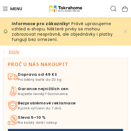
Přejít
Hled
na
obsah
Právě upravujeme
Výrobky
vzhled e‑shopu. Některé prvky se mohou
zobrazovat nesprávně, ale objednávky i platby
fungují bez omezení.
Místnosti
Stoly
Venkovní prostory
PROČ U NÁS NAKOUPIT
Sezóna & Volný čas
Doprava od 49 Kč
Pro běžný balík do 20 kg
Dárkové tipy
Garance nejnižších cen
Najdete levněji? Dorovnáme.
Slevy
Bezproblémové reklamace
Rychlé vyřízení do 7 dnů
Pro mazlíky
Sleva 5–10 %
Na každý další nákup