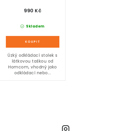
990 Kč
Skladem
Úzký odkládací stolek s
látkovou taškou od
Homcom, vhodný jako
odkládací nebo...
O
v
l
á
d