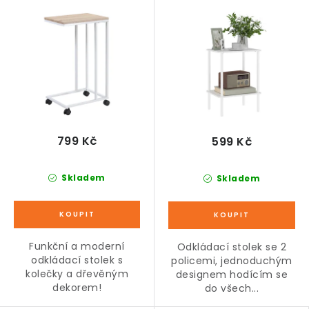
799 Kč
599 Kč
Skladem
Skladem
Funkční a moderní
Odkládací stolek se 2
odkládací stolek s
policemi, jednoduchým
kolečky a dřevěným
designem hodícím se
dekorem!
do všech...