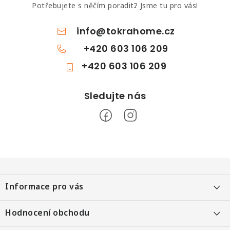
Potřebujete s něčím poradit? Jsme tu pro vás!
info
@
tokrahome.cz
+420 603 106 209
+420 603 106 209
Z
á
Informace pro vás
p
a
Objednání po telefonu
Hodnocení obchodu
t
Kontakt