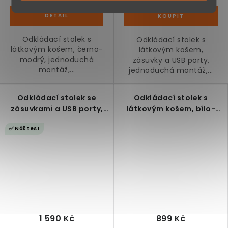
Odkládací stolek s
Odkládací stolek s
látkovým košem, černo-
látkovým košem,
modrý, jednoduchá
zásuvky a USB porty,
montáž,...
jednoduchá montáž,...
Odkládací stolek se
Odkládací stolek s
zásuvkami a USB porty,
látkovým košem, bílo-
rustikální hnědá
béžový
✅ Náš test
1 590 Kč
899 Kč