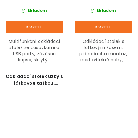
Skladem
Skladem
Multifunkční odkládací
Odkládací stolek s
stolek se zásuvkami a
látkovým košem,
USB porty, závěsná
jednoduchá montáž,
kapsa, skrytý...
nastavitelné nohy,...
Odkládací stolek úzký s
látkovou taškou,
hnědočerný, 49 x 19 x 55
cm