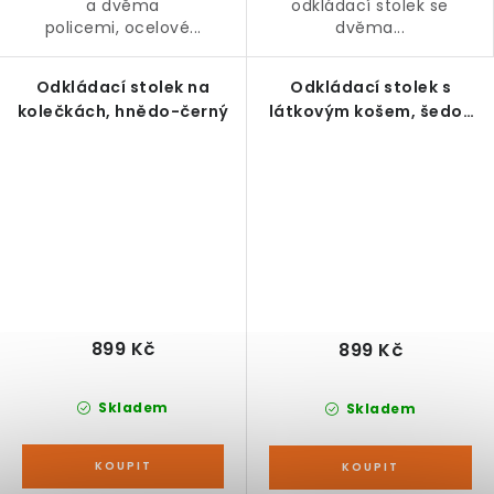
a dvěma
odkládací stolek se
policemi, ocelové...
dvěma...
Odkládací stolek na
Odkládací stolek s
kolečkách, hnědo-černý
látkovým košem, šedo-
bílý
899 Kč
899 Kč
Skladem
Skladem