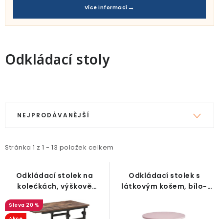
Pro děti
Více informací
Testovací laboratoř
Blog o bydlení a zahradě
Odkládací stoly
Vydělávejte s námi
V
Ř
Kontakt
ý
a
NEJPRODÁVANĚJŠÍ
p
z
i
e
Stránka
1
z
1
-
13
položek celkem
s
n
p
í
Odkládací stolek na
Odkládací stolek s
r
p
kolečkách, výškově
látkovým košem, bílo-
o
r
nastavitelný, hnědo-
růžový
20 %
černý
d
o
Akce