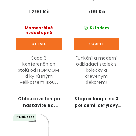
1 290 Kč
799 Kč
Momentálně
Skladem
nedostupné
Sada 3
Funkční a moderní
konferenčních
odkládací stolek s
stolů od HOMCOM,
kolečky a
díky různým
dřevěným
velikostem jsou...
dekorem!
Oblouková lampa
Stojací lampa se 3
nastavitelná,
policemi, akrylový
mramorová základna
dub, 26 x 26 x 160 cm
✅ Náš test