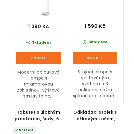
1 590 Kč
1 390 Kč
Skladem
Skladem
Stojací lampa s
Moderní oblouková
vestavěným
lampa s
světlem a 3
mramorovou
policemi, nožní
základnou, výškově
spínač pro snadné...
nastavitelná,...
Taburet s úložným
Odkládací stolek s
prostorem, šedý, 60
látkovým košem,
x 60 x 40 cm
bílo-béžový
✅ Náš test