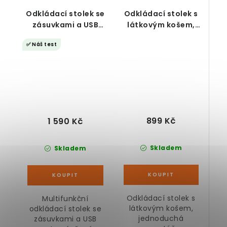
Odkládací stolek se
Odkládací stolek s
zásuvkami a USB
látkovým košem,
porty, rustikální
šedo-bílý
✅ Náš test
hnědá
899 Kč
1 590 Kč
Skladem
Skladem
Odkládací stolek s
Multifunkční
látkovým košem,
odkládací stolek se
jednoduchá
zásuvkami a USB