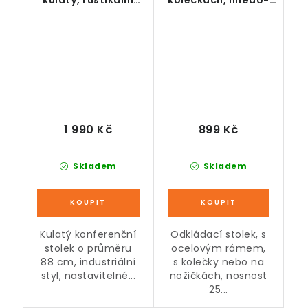
hnědá, 88 x 47 cm
černý
1 990 Kč
899 Kč
Skladem
Skladem
Kulatý konferenční
Odkládací stolek, s
stolek o průměru
ocelovým rámem,
88 cm, industriální
s kolečky nebo na
styl, nastavitelné...
nožičkách, nosnost
25...