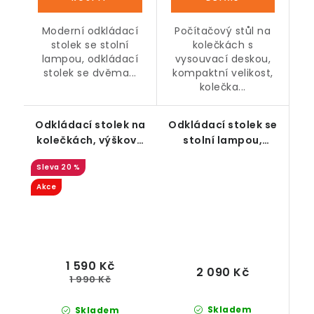
Moderní odkládací
Počítačový stůl na
stolek se stolní
kolečkách s
lampou, odkládací
vysouvací deskou,
stolek se dvěma...
kompaktní velikost,
kolečka...
Odkládací stolek na
Odkládací stolek se
kolečkách, výškově
stolní lampou,
nastavitelný, hnědo-
přírodní-bílá
20 %
černý
Akce
1 590 Kč
2 090 Kč
1 990 Kč
Skladem
Skladem