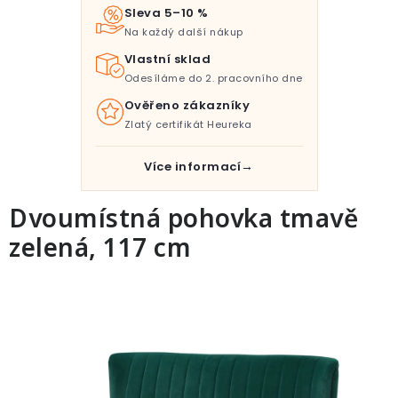
Pro děti
Sleva 5–10 %
Na každý další nákup
Testovací laboratoř
Vlastní sklad
Odesíláme do 2. pracovního dne
Blog o bydlení a zahradě
Ověřeno zákazníky
Zlatý certifikát Heureka
Vydělávejte s námi
Více informací
Kontakt
Dvoumístná pohovka tmavě
zelená, 117 cm