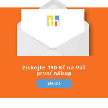
Získejte 150 Kč na Váš
první nákup
Získat