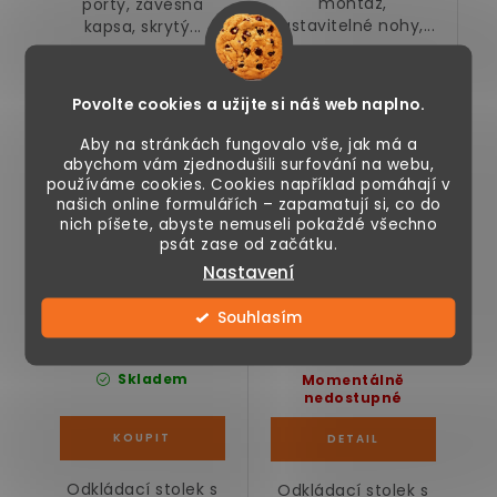
montáž,
porty, závěsná
nastavitelné nohy,...
kapsa, skrytý...
Odkládací stolek s
Odkládací stolek s
Povolte cookies a užijte si náš web naplno.
látkovým košem,
látkovým košem,
zásuvkami a USB
černo-modrý
Aby na stránkách fungovalo vše, jak má a
porty, černo-šedý
abychom vám zjednodušili surfování na webu,
používáme cookies. Cookies například pomáhají v
našich online formulářích – zapamatují si, co do
nich píšete, abyste nemuseli pokaždé všechno
psát zase od začátku.
Nastavení
Souhlasím
1 390 Kč
799 Kč
Skladem
Momentálně
nedostupné
Odkládací stolek s
Odkládací stolek s