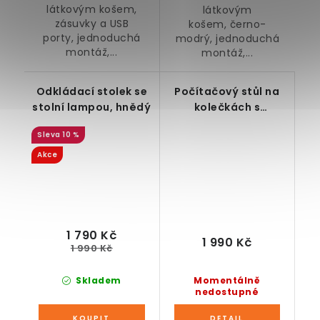
látkovým košem,
látkovým
zásuvky a USB
košem, černo-
porty, jednoduchá
modrý, jednoduchá
montáž,...
montáž,...
Odkládací stolek se
Počítačový stůl na
stolní lampou, hnědý
kolečkách s
vysouvací deskou,
10 %
hnědý
Akce
1 790 Kč
1 990 Kč
1 990 Kč
Skladem
Momentálně
nedostupné