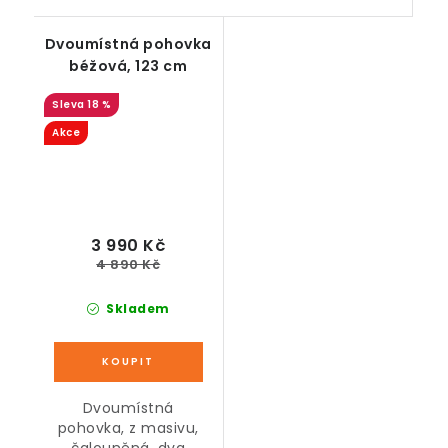
Dvoumístná pohovka
béžová, 123 cm
18 %
Akce
3 990 Kč
4 890 Kč
Skladem
Dvoumístná
pohovka, z masivu,