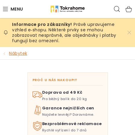
Přejít
Hled
na
obsah
Právě upravujeme
Výrobky
vzhled e‑shopu. Některé prvky se mohou
zobrazovat nesprávně, ale objednávky i platby
fungují bez omezení.
Místnosti
Nábytek
Venkovní prostory
Sezóna & Volný čas
PROČ U NÁS NAKOUPIT
Dárkové tipy
Doprava od 49 Kč
Pro běžný balík do 20 kg
Slevy
Garance nejnižších cen
Najdete levněji? Dorovnáme.
Pro mazlíky
Bezproblémové reklamace
Rychlé vyřízení do 7 dnů