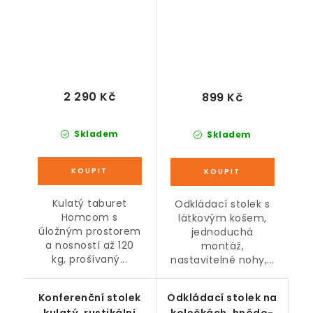
2 290 Kč
899 Kč
Skladem
Skladem
Kulatý taburet
Odkládací stolek s
Homcom s
látkovým košem,
úložným prostorem
jednoduchá
a nosností až 120
montáž,
kg, prošívaný...
nastavitelné nohy,...
Konferenční stolek
Odkládací stolek na
kulatý, rustikální
kolečkách, hnědo-