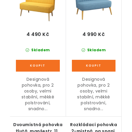
4 490 Kč
4 990 Kč
Skladem
Skladem
Designová
Designová
pohovka, pro 2
pohovka, pro 2
osoby, velmi
osoby, velmi
stabilní, měkké
stabilní, měkké
polstrování,
polstrování,
snadno...
snadno...
Dvoumístná pohovka
Rozkládací pohovka
žlutá, manšestr, 117
2-místná, na spaní,