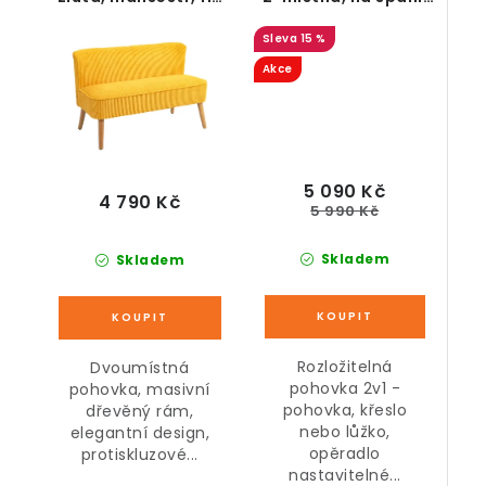
cm
polohovatelná vč.
15 %
polštářů
Akce
5 090 Kč
4 790 Kč
5 990 Kč
Skladem
Skladem
Rozložitelná
Dvoumístná
pohovka 2v1 -
pohovka, masivní
pohovka, křeslo
dřevěný rám,
nebo lůžko,
elegantní design,
opěradlo
protiskluzové...
nastavitelné...